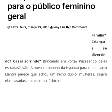
PUBLICAÇÕES
para o público feminino
CONTATOS
geral
sexta-feira, março 19, 2010
Jony Lan
0 Comments
Família?
Twitter
Facebook
Google Plus
Criança
s se
Pinterest
divertin
do? Casal sorrindo?
Brincando em volta? Passeando pelas
estradas? Não! A nova campanha da Hyundai para o seu carro
Elantra parece que achou um nicho duplo: mulheres, sejam
elas casadas, solteiras ou lésbicas!