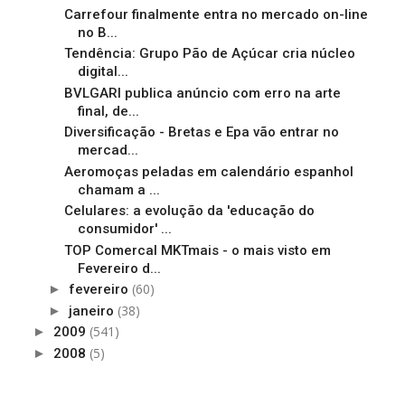
Carrefour finalmente entra no mercado on-line
no B...
Tendência: Grupo Pão de Açúcar cria núcleo
digital...
BVLGARI publica anúncio com erro na arte
final, de...
Diversificação - Bretas e Epa vão entrar no
mercad...
Aeromoças peladas em calendário espanhol
chamam a ...
Celulares: a evolução da 'educação do
consumidor' ...
TOP Comercal MKTmais - o mais visto em
Fevereiro d...
(60)
►
fevereiro
(38)
►
janeiro
(541)
►
2009
(5)
►
2008