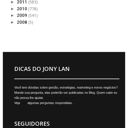
(583)
►
2011
(778)
►
2010
(541)
►
2009
(5)
►
2008
DICAS DO JONY LAN
Você tem dúvidas sobre gestão, estratégias, marketing e novos negócios?
Mande sua pergunta, elas poderão ser publicadas no Blog. Quem sabe eu
não possa lhe ajudar.
jonylan@mktmais.com
Veja
aqui
algumas perguntas respondidas.
SEGUIDORES