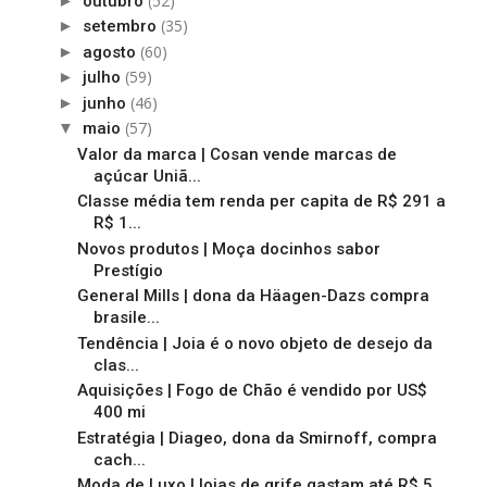
(52)
►
outubro
(35)
►
setembro
(60)
►
agosto
(59)
►
julho
(46)
►
junho
(57)
▼
maio
Valor da marca | Cosan vende marcas de
açúcar Uniã...
Classe média tem renda per capita de R$ 291 a
R$ 1...
Novos produtos | Moça docinhos sabor
Prestígio
General Mills | dona da Häagen-Dazs compra
brasile...
Tendência | Joia é o novo objeto de desejo da
clas...
Aquisições | Fogo de Chão é vendido por US$
400 mi
Estratégia | Diageo, dona da Smirnoff, compra
cach...
Moda de Luxo | lojas de grife gastam até R$ 5