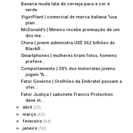
Bavaria muda lata de cerveja para a cor é
verde
VigorPlant | comercial de marca italiana "usa
plan...
McDonald’s | Mineiro recebe premiação de um
dos me...
China | jovem administra US$ 362 bilhões do
BlackR...
Smartphones | mulheres tiram fotos, homens
prefere...
Comportamento | 20% dos motoristas jovens
jogam "A...
Fator Governo | Orelhões da Embratel passam a
ofer...
Fator Justiça | sabonete Francis Protection
deve m...
(53)
►
abril
(63)
►
março
(64)
►
fevereiro
(50)
►
janeiro