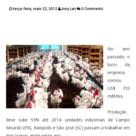
PUBLICAÇÕES
terça-feira, maio 22, 2012
Jony Lan
0 Comments
CONTATOS
Twitter
Facebook
Google Plus
Pinterest
No ano
passado, o
lucro da
empresa
somou
US$ 733
milhões.
Produção
deve subir 53% até 2014; unidades industriais de Campo
Mourão (PR), Itaiópolis e São José (SC) passam a trabalhar em
dois turnos ainda neste ano.