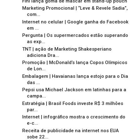
Fini lança goma de mascar em stand-up pouch
Marketing Promocional | “Leve & Revele Sadia”,
com...
Internet no celular | Google ganha do Facebook
em ...
Pergunta | Os supermercados estão superando
as exp...
TNT | ação de Marketing Shakesperiano
adiciona Dra...
Promoção | McDonald’s lança Copos Olímpicos
de Lon...
Embalagem | Havaianas lança estojo para o Dia
das ...
Pepsi usa Michael Jackson em latinhas para a
campa...
Estratégia | Brasil Foods investe R$ 3 milhões
par...
Internet | infográfico mostra o crescimento do
e-c...
Receita de publicidade na internet nos EUA
sobe 22...