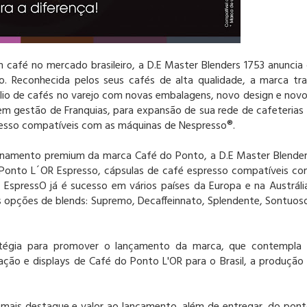
 café no mercado brasileiro, a D.E Master Blenders 1753 anuncia
 Reconhecida pelos seus cafés de alta qualidade, a marca tr
lio de cafés no varejo com novas embalagens, novo design e nov
em gestão de Franquias, para expansão de sua rede de cafeterias
resso compatíveis com as máquinas de Nespresso®.
ionamento premium da marca Café do Ponto, a D.E Master Blende
 Ponto L´OR Espresso, cápsulas de café espresso compatíveis c
EspressO já é sucesso em vários países da Europa e na Austráli
s opções de blends: Supremo, Decaffeinnato, Splendente, Sontuos
atégia para promover o lançamento da marca, que contempla
ação e displays de Café do Ponto L'OR para o Brasil, a produção