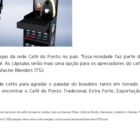
jas da rede Café do Ponto no país. “Essa novidade faz parte 
fé. As cápsulas serão mais uma opção para os apreciadores do ca
Master Blenders 1753.
 cafés para agradar o paladar do brasileiro tanto em torrado
contrar o Café do Ponto Tradicional, Extra Forte, Exportaçã
ado nacional de café torrado e moído, com as marcas Pilão, Café do Ponto, Damasco, Caboclo e Senseo. 
te 7.500 pessoas. Para mais informações, visite www.demasterblenders1753.com.