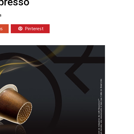
presso
s
us
Pinterest