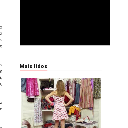
 o
az
os
 e
rs
Mais lidos
om
a,
o,
 a
 e