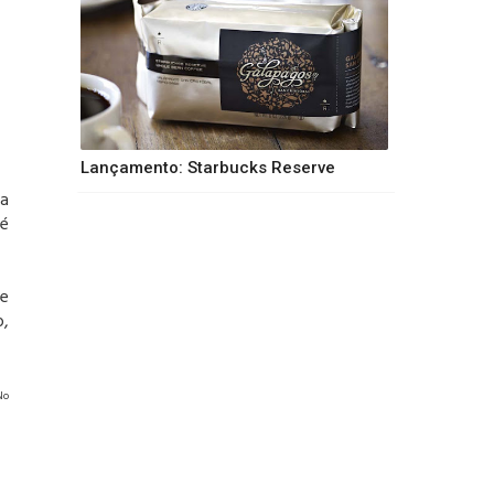
Lançamento: Starbucks Reserve
da
fé
 e
o,
No