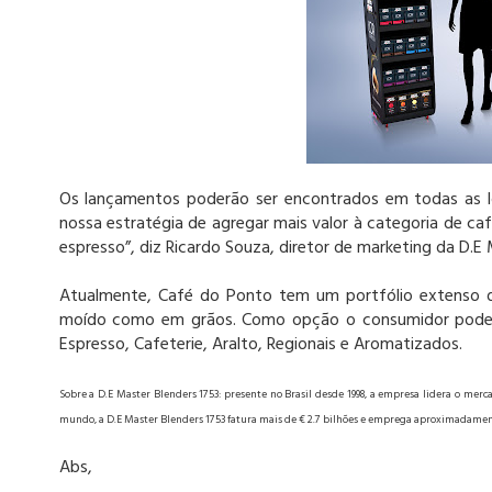
Os lançamentos poderão ser encontrados em todas as lo
nossa estratégia de agregar mais valor à categoria de ca
espresso”, diz Ricardo Souza, diretor de marketing da D.E 
Atualmente, Café do Ponto tem um portfólio extenso de
moído como em grãos. Como opção o consumidor pode en
Espresso, Cafeterie, Aralto, Regionais e Aromatizados.
Sobre a D.E Master Blenders 1753: presente no Brasil desde 1998, a empresa lidera o merc
mundo, a D.E Master Blenders 1753 fatura mais de € 2.7 bilhões e emprega aproximadamen
Abs,