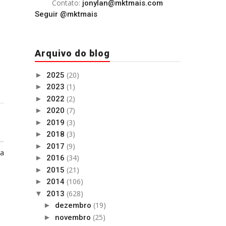
Contato:
jonylan@mktmais.com
Seguir @mktmais
Arquivo do blog
(20)
►
2025
(1)
►
2023
(2)
►
2022
(7)
►
2020
(3)
►
2019
(3)
►
2018
(9)
►
2017
ga
(34)
►
2016
(21)
►
2015
(106)
►
2014
(628)
▼
2013
(19)
►
dezembro
(25)
►
novembro