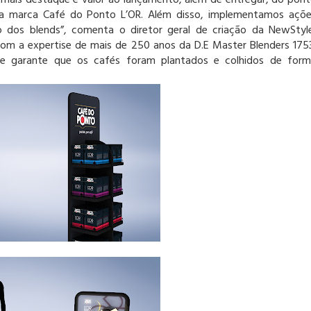
 mais destaque e valor ao lançamento, além de entregar, do pon
 da marca Café do Ponto L’OR. Além disso, implementamos açõ
 dos blends”, comenta o diretor geral de criação da NewStyl
om a expertise de mais de 250 anos da D.E Master Blenders 175
e garante que os cafés foram plantados e colhidos de for