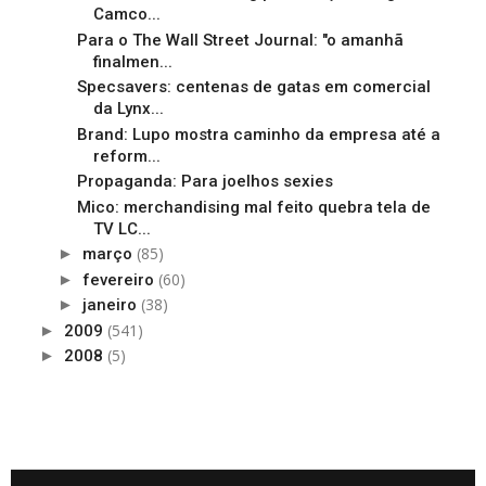
Camco...
Para o The Wall Street Journal: "o amanhã
finalmen...
Specsavers: centenas de gatas em comercial
da Lynx...
Brand: Lupo mostra caminho da empresa até a
reform...
Propaganda: Para joelhos sexies
Mico: merchandising mal feito quebra tela de
TV LC...
(85)
►
março
(60)
►
fevereiro
(38)
►
janeiro
(541)
►
2009
(5)
►
2008