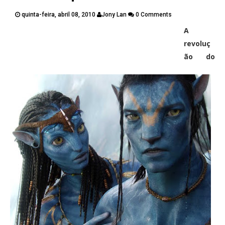
PUBLICAÇÕES
quinta-feira, abril 08, 2010
Jony Lan
0 Comments
CONTATOS
A
Twitter
Facebook
Google Plus
revoluç
ão do
Pinterest