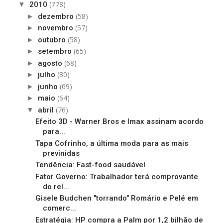
(778)
▼
2010
(58)
►
dezembro
(57)
►
novembro
(58)
►
outubro
(65)
►
setembro
(68)
►
agosto
(80)
►
julho
(69)
►
junho
(64)
►
maio
(76)
▼
abril
Efeito 3D - Warner Bros e Imax assinam acordo
para...
Tapa Cofrinho, a última moda para as mais
previnidas
Tendência: Fast-food saudável
Fator Governo: Trabalhador terá comprovante
do rel...
Gisele Budchen "torrando" Romário e Pelé em
comerc...
Estratégia: HP compra a Palm por 1,2 bilhão de