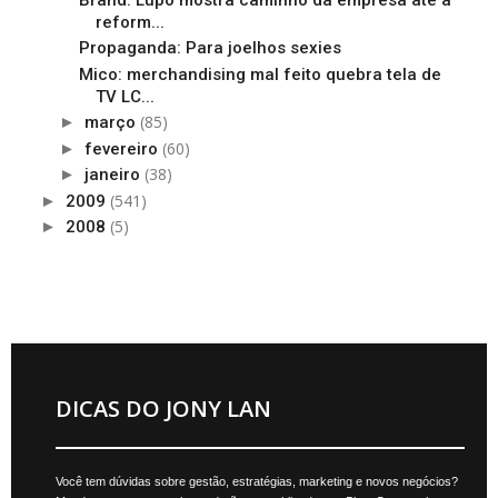
reform...
Propaganda: Para joelhos sexies
Mico: merchandising mal feito quebra tela de
TV LC...
(85)
►
março
(60)
►
fevereiro
(38)
►
janeiro
(541)
►
2009
(5)
►
2008
DICAS DO JONY LAN
Você tem dúvidas sobre gestão, estratégias, marketing e novos negócios?