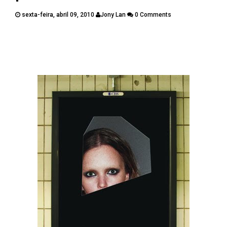
PUBLICAÇÕES
sexta-feira, abril 09, 2010
Jony Lan
0 Comments
CONTATOS
Twitter
Facebook
Google Plus
Pinterest