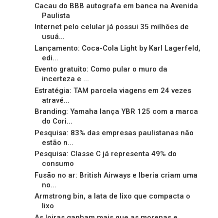
Cacau do BBB autografa em banca na Avenida
Paulista
Internet pelo celular já possui 35 milhões de
usuá...
Lançamento: Coca-Cola Light by Karl Lagerfeld,
edi...
Evento gratuito: Como pular o muro da
incerteza e ...
Estratégia: TAM parcela viagens em 24 vezes
atravé...
Branding: Yamaha lança YBR 125 com a marca
do Cori...
Pesquisa: 83% das empresas paulistanas não
estão n...
Pesquisa: Classe C já representa 49% do
consumo
Fusão no ar: British Airways e Iberia criam uma
no...
Armstrong bin, a lata de lixo que compacta o
lixo
As loiras ganham mais que as morenas e