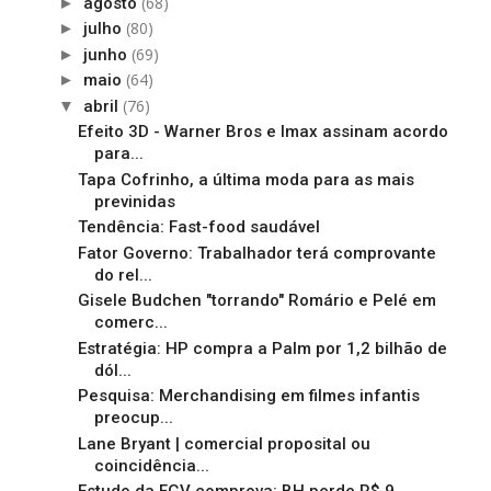
(68)
►
agosto
(80)
►
julho
(69)
►
junho
(64)
►
maio
(76)
▼
abril
Efeito 3D - Warner Bros e Imax assinam acordo
para...
Tapa Cofrinho, a última moda para as mais
previnidas
Tendência: Fast-food saudável
Fator Governo: Trabalhador terá comprovante
do rel...
Gisele Budchen "torrando" Romário e Pelé em
comerc...
Estratégia: HP compra a Palm por 1,2 bilhão de
dól...
Pesquisa: Merchandising em filmes infantis
preocup...
Lane Bryant | comercial proposital ou
coincidência...