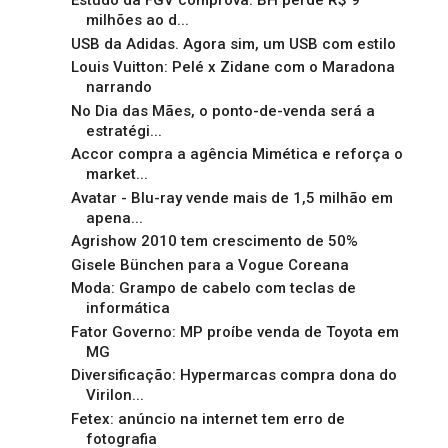
Estudo da FGV comprova: BH perde R$ 9
milhões ao d...
USB da Adidas. Agora sim, um USB com estilo
Louis Vuitton: Pelé x Zidane com o Maradona
narrando
No Dia das Mães, o ponto-de-venda será a
estratégi...
Accor compra a agência Mimética e reforça o
market...
Avatar - Blu-ray vende mais de 1,5 milhão em
apena...
Agrishow 2010 tem crescimento de 50%
Gisele Bünchen para a Vogue Coreana
Moda: Grampo de cabelo com teclas de
informática
Fator Governo: MP proíbe venda de Toyota em
MG
Diversificação: Hypermarcas compra dona do
Virilon...
Fetex: anúncio na internet tem erro de
fotografia