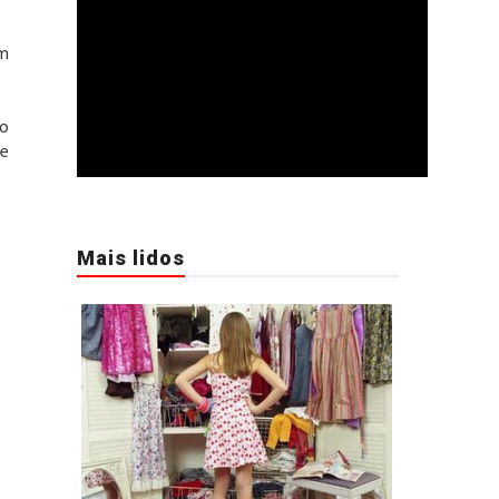
em
ao
de
Mais lidos