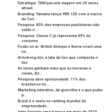
Estratégia: TAM parcela viagens em 24 vezes
atravé...
Branding: Yamaha lança YBR 125 com a marca
do Cori...
Pesquisa: 83% das empresas paulistanas não
estão n...
Pesquisa: Classe C já representa 49% do
consumo
Fusão no ar: British Airways e Iberia criam uma
no...
Armstrong bin, a lata de lixo que compacta o
lixo
As loiras ganham mais que as morenas e
ruivas, diz...
Pesquisa abre oportunidade: 11% dos
brasileiros nu...
Marketing interativo, de guerrilha e o que puder
p...
Brasil é o sexto no ranking mundial do
empreendedo...
Ivete Sangalo será boneca em maio de 2010