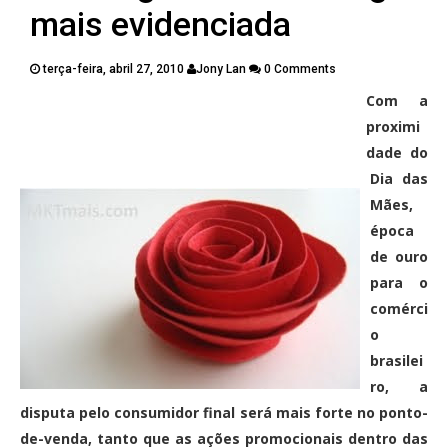
PUBLICAÇÕES
mais evidenciada
CONTATOS
terça-feira, abril 27, 2010
Jony Lan
0 Comments
Com a
Twitter
Facebook
Google Plus
proximi
dade do
Pinterest
Dia das
Mães,
época
de ouro
para o
comérci
o
brasilei
ro, a
disputa pelo consumidor final será mais forte no ponto-
de-venda, tanto que as ações promocionais dentro das