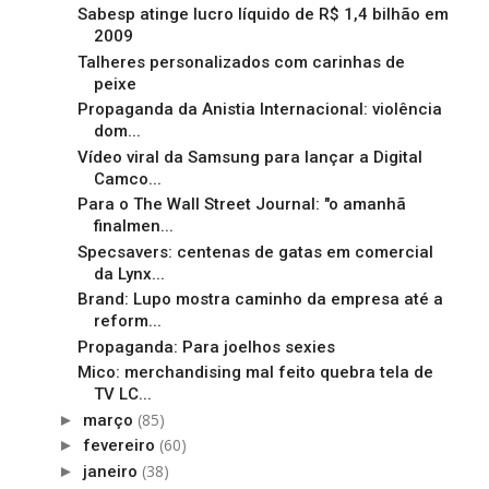
Sabesp atinge lucro líquido de R$ 1,4 bilhão em
2009
Talheres personalizados com carinhas de
peixe
Propaganda da Anistia Internacional: violência
dom...
Vídeo viral da Samsung para lançar a Digital
Camco...
Para o The Wall Street Journal: "o amanhã
finalmen...
Specsavers: centenas de gatas em comercial
da Lynx...
Brand: Lupo mostra caminho da empresa até a
reform...
Propaganda: Para joelhos sexies
Mico: merchandising mal feito quebra tela de
TV LC...
(85)
►
março
(60)
►
fevereiro
(38)
►
janeiro