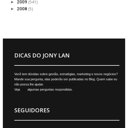
(541)
►
2009
(5)
►
2008
DICAS DO JONY LAN
Você tem dúvidas sobre gestão, estratégias, marketing e novos negócios?
Mande sua pergunta, elas poderão ser publicadas no Blog. Quem sabe eu
não possa lhe ajudar.
jonylan@mktmais.com
Veja
aqui
algumas perguntas respondidas.
SEGUIDORES