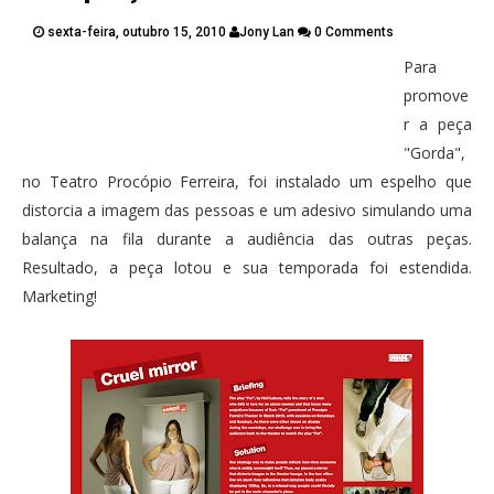
PUBLICAÇÕES
sexta-feira, outubro 15, 2010
Jony Lan
0 Comments
CONTATOS
Para
Twitter
Facebook
Google Plus
promove
r a peça
Pinterest
"Gorda",
no Teatro Procópio Ferreira, foi instalado um espelho que
distorcia a imagem das pessoas e um adesivo simulando uma
balança na fila durante a audiência das outras peças.
Resultado, a peça lotou e sua temporada foi estendida.
Marketing!