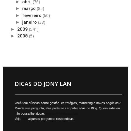
(76)
►
abril
(85)
►
março
(60)
►
fevereiro
(38)
►
janeiro
(541)
►
2009
(5)
►
2008
DICAS DO JONY LAN
Você tem dúvidas sobre gestão, estratégias, marketing e novos negócios?
Mande sua pergunta, elas poderão ser publicadas no Blog. Quem sabe eu
não possa lhe ajudar.
jonylan@mktmais.com
Veja
aqui
algumas perguntas respondidas.