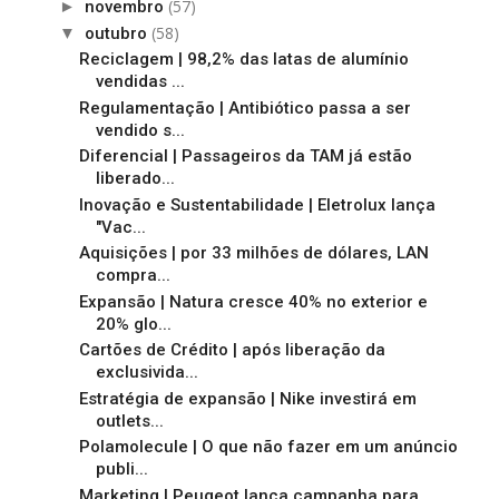
(57)
►
novembro
(58)
▼
outubro
Reciclagem | 98,2% das latas de alumínio
vendidas ...
Regulamentação | Antibiótico passa a ser
vendido s...
Diferencial | Passageiros da TAM já estão
liberado...
Inovação e Sustentabilidade | Eletrolux lança
"Vac...
Aquisições | por 33 milhões de dólares, LAN
compra...
Expansão | Natura cresce 40% no exterior e
20% glo...
Cartões de Crédito | após liberação da
exclusivida...
Estratégia de expansão | Nike investirá em
outlets...
Polamolecule | O que não fazer em um anúncio
publi...
Marketing | Peugeot lança campanha para