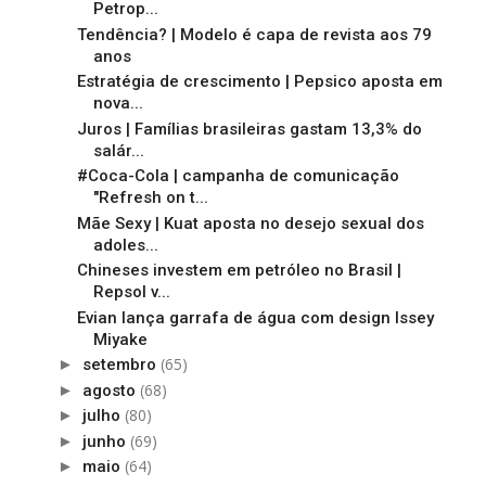
Petrop...
Tendência? | Modelo é capa de revista aos 79
anos
Estratégia de crescimento | Pepsico aposta em
nova...
Juros | Famílias brasileiras gastam 13,3% do
salár...
#Coca-Cola | campanha de comunicação
"Refresh on t...
Mãe Sexy | Kuat aposta no desejo sexual dos
adoles...
Chineses investem em petróleo no Brasil |
Repsol v...
Evian lança garrafa de água com design Issey
Miyake
(65)
►
setembro
(68)
►
agosto
(80)
►
julho
(69)
►
junho
(64)
►
maio