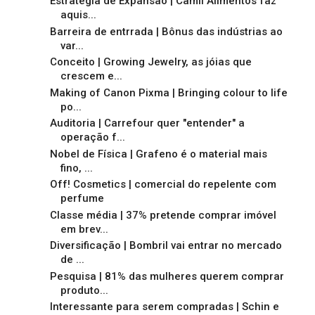
Estratégia de Expansão | Camil Alimentos faz
aquis...
Barreira de entrrada | Bônus das indústrias ao
var...
Conceito | Growing Jewelry, as jóias que
crescem e...
Making of Canon Pixma | Bringing colour to life
po...
Auditoria | Carrefour quer "entender" a
operação f...
Nobel de Física | Grafeno é o material mais
fino, ...
Off! Cosmetics | comercial do repelente com
perfume
Classe média | 37% pretende comprar imóvel
em brev...
Diversificação | Bombril vai entrar no mercado
de ...
Pesquisa | 81% das mulheres querem comprar
produto...
Interessante para serem compradas | Schin e