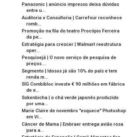
Panasonic | anúncio impresso deixa dúvidas
entre u...
Auditoria x Consultoria | Carrefour reconhece
romb...
Promoção na fila do teatro Procópio Ferreira
da pe...
Estratégia para crescer | Walmart reestrutura
oper...
Pesquisejá | O novo serviço de pesquisa de
preços ...
Segmento | Idosos já são 10% do país e tem
renda m...
SIG Combibloc investe € 90 milhões em fábrica
de e...
Sokenbicha | o chá verde japonês produzido
por uma...
Marie Claire de novembro "esquece" Photoshop
em Vi...
Câncer de Mama | Embraer entrega avião rosa
para a...