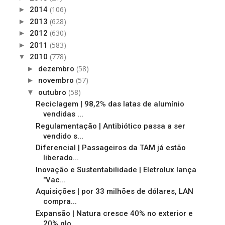
(106)
►
2014
(628)
►
2013
(630)
►
2012
(583)
►
2011
(778)
▼
2010
(58)
►
dezembro
(57)
►
novembro
(58)
▼
outubro
Reciclagem | 98,2% das latas de alumínio
vendidas ...
Regulamentação | Antibiótico passa a ser
vendido s...
Diferencial | Passageiros da TAM já estão
liberado...
Inovação e Sustentabilidade | Eletrolux lança
"Vac...
Aquisições | por 33 milhões de dólares, LAN
compra...
Expansão | Natura cresce 40% no exterior e
20% glo...