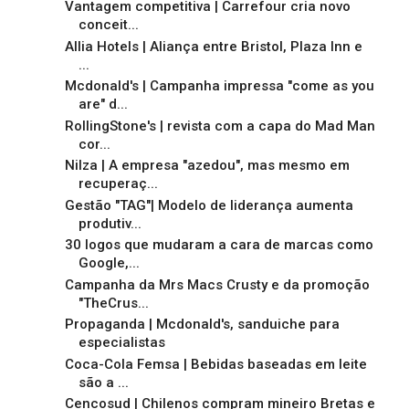
Vantagem competitiva | Carrefour cria novo
conceit...
Allia Hotels | Aliança entre Bristol, Plaza Inn e
...
Mcdonald's | Campanha impressa "come as you
are" d...
RollingStone's | revista com a capa do Mad Man
cor...
Nilza | A empresa "azedou", mas mesmo em
recuperaç...
Gestão "TAG"| Modelo de liderança aumenta
produtiv...
30 logos que mudaram a cara de marcas como
Google,...
Campanha da Mrs Macs Crusty e da promoção
"TheCrus...
Propaganda | Mcdonald's, sanduiche para
especialistas
Coca-Cola Femsa | Bebidas baseadas em leite
são a ...
Cencosud | Chilenos compram mineiro Bretas e