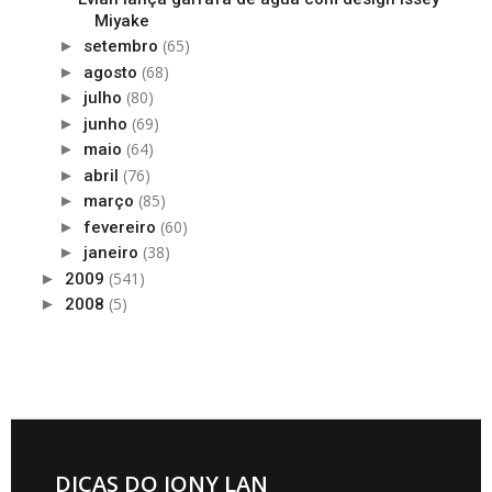
Miyake
(65)
►
setembro
(68)
►
agosto
(80)
►
julho
(69)
►
junho
(64)
►
maio
(76)
►
abril
(85)
►
março
(60)
►
fevereiro
(38)
►
janeiro
(541)
►
2009
(5)
►
2008
DICAS DO JONY LAN