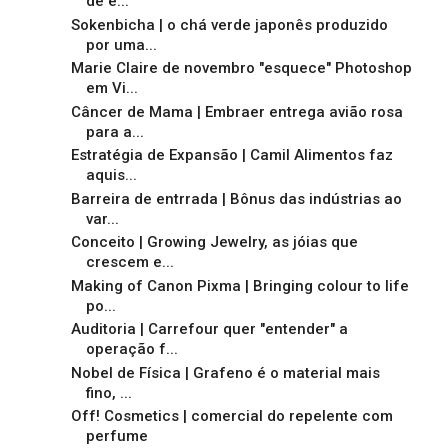
de e...
Sokenbicha | o chá verde japonês produzido
por uma...
Marie Claire de novembro "esquece" Photoshop
em Vi...
Câncer de Mama | Embraer entrega avião rosa
para a...
Estratégia de Expansão | Camil Alimentos faz
aquis...
Barreira de entrrada | Bônus das indústrias ao
var...
Conceito | Growing Jewelry, as jóias que
crescem e...
Making of Canon Pixma | Bringing colour to life
po...
Auditoria | Carrefour quer "entender" a
operação f...
Nobel de Física | Grafeno é o material mais
fino, ...
Off! Cosmetics | comercial do repelente com
perfume