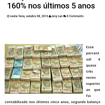
PUBLICAÇÕES
160% nos últimos 5 anos
CONTATOS
sexta-feira, outubro 08, 2010
Jony Lan
0 Comments
Twitter
Facebook
Google Plus
Pinterest
Esse
percent
ual é
quase
três
vezes
superior
ao que
foi
contabilizado nos últimos cinco anos, segundo balanço