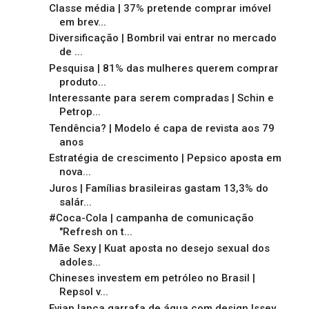
Classe média | 37% pretende comprar imóvel
em brev...
Diversificação | Bombril vai entrar no mercado
de ...
Pesquisa | 81% das mulheres querem comprar
produto...
Interessante para serem compradas | Schin e
Petrop...
Tendência? | Modelo é capa de revista aos 79
anos
Estratégia de crescimento | Pepsico aposta em
nova...
Juros | Famílias brasileiras gastam 13,3% do
salár...
#Coca-Cola | campanha de comunicação
"Refresh on t...
Mãe Sexy | Kuat aposta no desejo sexual dos
adoles...
Chineses investem em petróleo no Brasil |
Repsol v...
Evian lança garrafa de água com design Issey