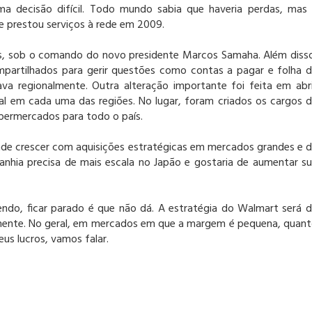
 decisão difícil. Todo mundo sabia que haveria perdas, mas
ue prestou serviços à rede em 2009.
as, sob o comando do novo presidente Marcos Samaha. Além diss
partilhados para gerir questões como contas a pagar e folha 
va regionalmente. Outra alteração importante foi feita em abri
al em cada uma das regiões. No lugar, foram criados os cargos 
upermercados para todo o país.
de crescer com aquisições estratégicas em mercados grandes e 
nhia precisa de mais escala no Japão e gostaria de aumentar s
endo, ficar parado é que não dá. A estratégia do Walmart será 
amente. No geral, em mercados em que a margem é pequena, quan
us lucros, vamos falar.