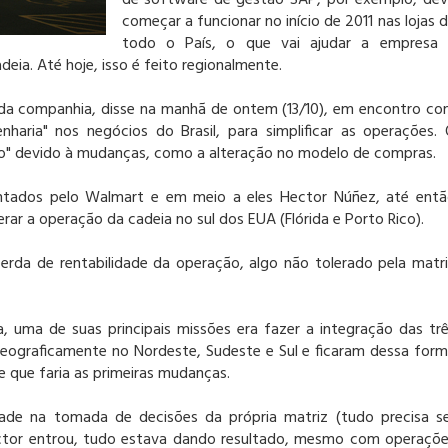
de software de gestão SAP, por exemplo, de
começar a funcionar no início de 2011 nas lojas 
todo o País, o que vai ajudar a empresa 
deia. Até hoje, isso é feito regionalmente.
 da companhia, disse na manhã de ontem (13/10), em encontro c
haria" nos negócios do Brasil, para simplificar as operações.
zo" devido à mudanças, como a alteração no modelo de compras.
ntados pelo Walmart e em meio a eles Hector Núñez, até ent
erar a operação da cadeia no sul dos EUA (Flórida e Porto Rico).
erda de rentabilidade da operação, algo não tolerado pela matr
 uma de suas principais missões era fazer a integração das tr
geograficamente no Nordeste, Sudeste e Sul e ficaram dessa for
 que faria as primeiras mudanças.
idade na tomada de decisões da própria matriz (tudo precisa s
Héctor entrou, tudo estava dando resultado, mesmo com operaçõ