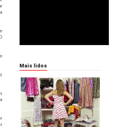
ve
de
a
om
 O
ão
Mais lidos
iz
ês
ma
er
es