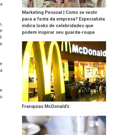
 a
Marketing Pessoal | Como se vestir
para a festa da empresa? Especialista
o,
indica looks de celebridades que
de
podem inspirar seu guarda-roupa
l.
de
de
ua
de
to
Franquias McDonald's