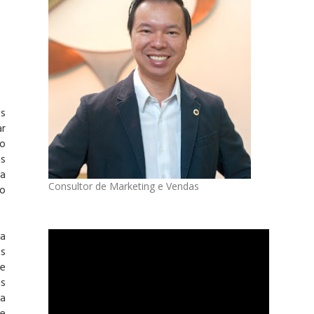
s
r
o
s
 a
Consultor de Marketing e Vendas
no
a
s
e
s
ma