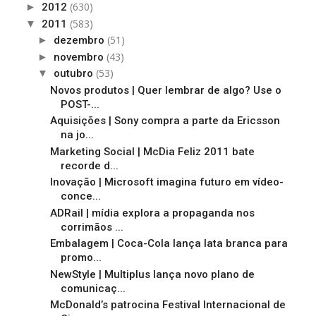
(630)
►
2012
(583)
▼
2011
(51)
►
dezembro
(43)
►
novembro
(53)
▼
outubro
Novos produtos | Quer lembrar de algo? Use o
POST-...
Aquisições | Sony compra a parte da Ericsson
na jo...
Marketing Social | McDia Feliz 2011 bate
recorde d...
Inovação | Microsoft imagina futuro em vídeo-
conce...
ADRail | mídia explora a propaganda nos
corrimãos ...
Embalagem | Coca-Cola lança lata branca para
promo...
NewStyle | Multiplus lança novo plano de
comunicaç...
McDonald’s patrocina Festival Internacional de