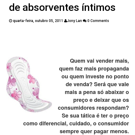
PUBLICAÇÕES
de absorventes íntimos
CONTATOS
quarta-feira, outubro 05, 2011
Jony Lan
0 Comments
Twitter
Facebook
Google Plus
Pinterest
Quem vai vender mais,
quem faz mais propaganda
ou quem investe no ponto
de venda? Será que vale
mais a pena só abaixar o
preço e deixar que os
consumidores respondam?
Se sua tática é ter o preço
como diferencial, cuidado, o consumidor
sempre quer pagar menos.