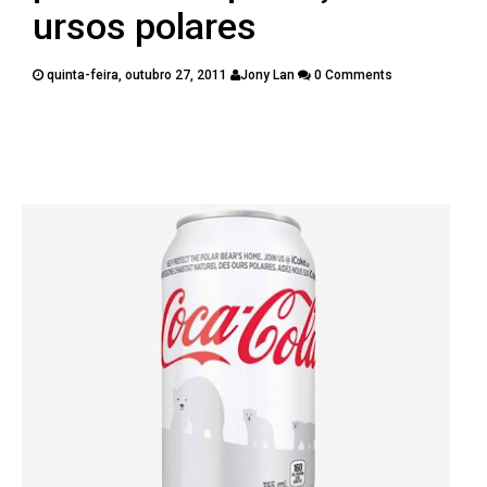
PUBLICAÇÕES
ursos polares
CONTATOS
quinta-feira, outubro 27, 2011
Jony Lan
0 Comments
Twitter
Facebook
Google Plus
Pinterest