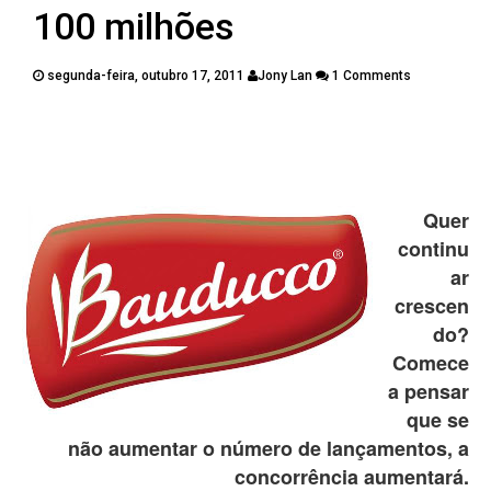
PUBLICAÇÕES
100 milhões
CONTATOS
segunda-feira, outubro 17, 2011
Jony Lan
1 Comments
Twitter
Facebook
Google Plus
Pinterest
Quer
continu
ar
crescen
do?
Comece
a pensar
que se
não aumentar o número de lançamentos, a
concorrência aumentará.