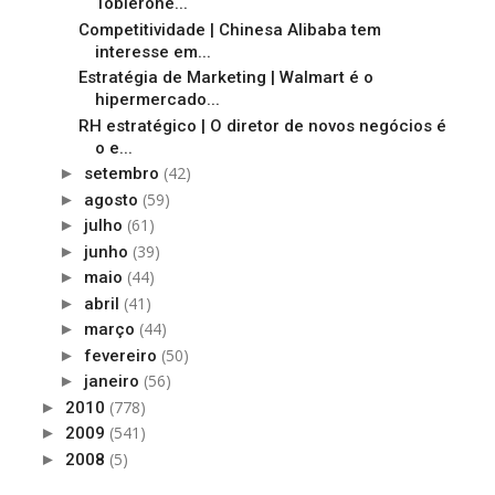
Toblerone...
Competitividade | Chinesa Alibaba tem
interesse em...
Estratégia de Marketing | Walmart é o
hipermercado...
RH estratégico | O diretor de novos negócios é
o e...
(42)
►
setembro
(59)
►
agosto
(61)
►
julho
(39)
►
junho
(44)
►
maio
(41)
►
abril
(44)
►
março
(50)
►
fevereiro
(56)
►
janeiro
(778)
►
2010
(541)
►
2009
(5)
►
2008