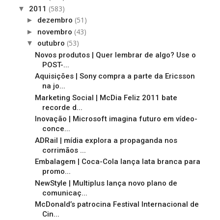
(583)
▼
2011
(51)
►
dezembro
(43)
►
novembro
(53)
▼
outubro
Novos produtos | Quer lembrar de algo? Use o
POST-...
Aquisições | Sony compra a parte da Ericsson
na jo...
Marketing Social | McDia Feliz 2011 bate
recorde d...
Inovação | Microsoft imagina futuro em vídeo-
conce...
ADRail | mídia explora a propaganda nos
corrimãos ...
Embalagem | Coca-Cola lança lata branca para
promo...
NewStyle | Multiplus lança novo plano de
comunicaç...
McDonald’s patrocina Festival Internacional de
Cin...