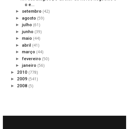
o e...
(42)
►
setembro
(59)
►
agosto
(61)
►
julho
(39)
►
junho
(44)
►
maio
(41)
►
abril
(44)
►
março
(50)
►
fevereiro
(56)
►
janeiro
(778)
►
2010
(541)
►
2009
(5)
►
2008