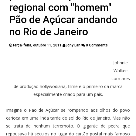
PUBLICAÇÕES
regional com "homem"
CONTATOS
Pão de Açúcar andando
no Rio de Janeiro
terça-feira, outubro 11, 2011
Jony Lan
0 Comments
Twitter
Facebook
Google Plus
Johnnie
Walker:
Pinterest
com ares
de produção hollywodiana, filme é o primeiro da marca
especialmente criado para um país.
Imagine o Pão de Açúcar se rompendo aos olhos do povo
carioca em uma linda tarde de sol do Rio de Janeiro. Mas não
se trata de nenhum terremoto. O gigante de pedra que
repousava há séculos no lugar do cartão postal mais famoso