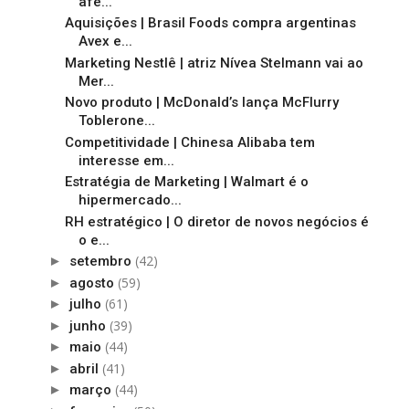
afe...
Aquisições | Brasil Foods compra argentinas
Avex e...
Marketing Nestlê | atriz Nívea Stelmann vai ao
Mer...
Novo produto | McDonald’s lança McFlurry
Toblerone...
Competitividade | Chinesa Alibaba tem
interesse em...
Estratégia de Marketing | Walmart é o
hipermercado...
RH estratégico | O diretor de novos negócios é
o e...
(42)
►
setembro
(59)
►
agosto
(61)
►
julho
(39)
►
junho
(44)
►
maio
(41)
►
abril
(44)
►
março