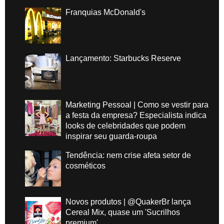
Franquias McDonald's
Lançamento: Starbucks Reserve
Marketing Pessoal | Como se vestir para
a festa da empresa? Especialista indica
looks de celebridades que podem
inspirar seu guarda-roupa
Tendência: nem crise afeta setor de
cosméticos
Novos produtos | @QuakerBr lança
Cereal Mix, quase um 'Sucrilhos
premium'