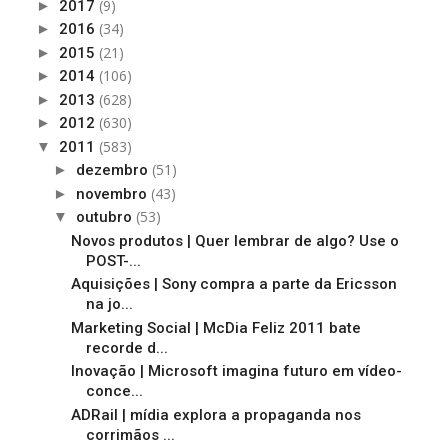
(9)
►
2017
(34)
►
2016
(21)
►
2015
(106)
►
2014
(628)
►
2013
(630)
►
2012
(583)
▼
2011
(51)
►
dezembro
(43)
►
novembro
(53)
▼
outubro
Novos produtos | Quer lembrar de algo? Use o
POST-...
Aquisições | Sony compra a parte da Ericsson
na jo...
Marketing Social | McDia Feliz 2011 bate
recorde d...
Inovação | Microsoft imagina futuro em vídeo-
conce...
ADRail | mídia explora a propaganda nos
corrimãos ...