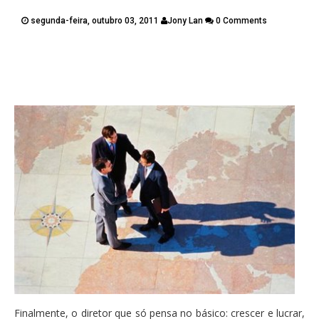
PUBLICAÇÕES
segunda-feira, outubro 03, 2011
Jony Lan
0 Comments
CONTATOS
Twitter
Facebook
Google Plus
Pinterest
Finalmente, o diretor que só pensa no básico: crescer e lucrar,