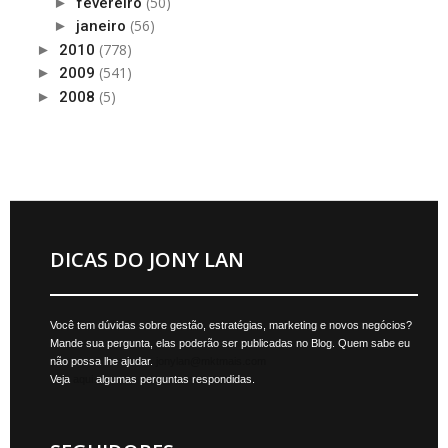
(50)
►
fevereiro
(56)
►
janeiro
(778)
►
2010
(541)
►
2009
(5)
►
2008
DICAS DO JONY LAN
Você tem dúvidas sobre gestão, estratégias, marketing e novos negócios?
Mande sua pergunta, elas poderão ser publicadas no Blog. Quem sabe eu
não possa lhe ajudar.
jonylan@mktmais.com
Veja
aqui
algumas perguntas respondidas.