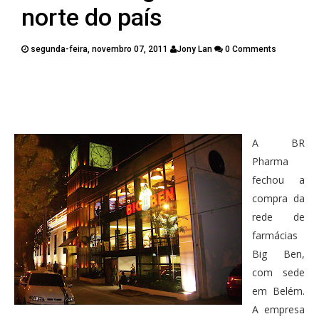
PUBLICAÇÕES
norte do país
CONTATOS
segunda-feira, novembro 07, 2011
Jony Lan
0 Comments
Twitter
Facebook
Google Plus
Pinterest
A BR
Pharma
fechou a
compra da
rede de
farmácias
Big Ben,
com sede
em Belém.
A empresa