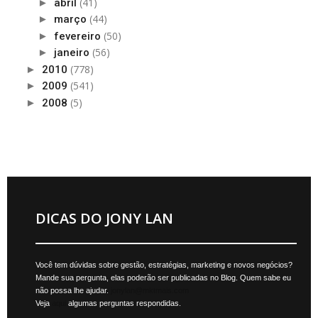
(41)
►
abril
(44)
►
março
(50)
►
fevereiro
(56)
►
janeiro
(778)
►
2010
(541)
►
2009
(5)
►
2008
DICAS DO JONY LAN
Você tem dúvidas sobre gestão, estratégias, marketing e novos negócios?
Mande sua pergunta, elas poderão ser publicadas no Blog. Quem sabe eu
não possa lhe ajudar.
jonylan@mktmais.com
Veja
aqui
algumas perguntas respondidas.