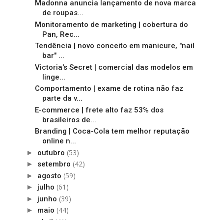
Madonna anuncia lançamento de nova marca
de roupas...
Monitoramento de marketing | cobertura do
Pan, Rec...
Tendência | novo conceito em manicure, "nail
bar" ...
Victoria's Secret | comercial das modelos em
linge...
Comportamento | exame de rotina não faz
parte da v...
E-commerce | frete alto faz 53% dos
brasileiros de...
Branding | Coca-Cola tem melhor reputação
online n...
(53)
►
outubro
(42)
►
setembro
(59)
►
agosto
(61)
►
julho
(39)
►
junho
(44)
►
maio