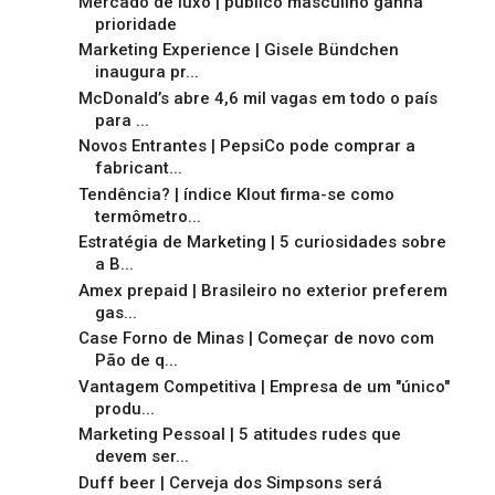
Mercado de luxo | público masculino ganha
prioridade
Marketing Experience | Gisele Bündchen
inaugura pr...
McDonald’s abre 4,6 mil vagas em todo o país
para ...
Novos Entrantes | PepsiCo pode comprar a
fabricant...
Tendência? | índice Klout firma-se como
termômetro...
Estratégia de Marketing | 5 curiosidades sobre
a B...
Amex prepaid | Brasileiro no exterior preferem
gas...
Case Forno de Minas | Começar de novo com
Pão de q...
Vantagem Competitiva | Empresa de um "único"
produ...
Marketing Pessoal | 5 atitudes rudes que
devem ser...
Duff beer | Cerveja dos Simpsons será