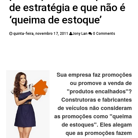
PUBLICAÇÕES
de estratégia e que não é
CONTATOS
‘queima de estoque’
quinta-feira, novembro 17, 2011
Jony Lan
0 Comments
Twitter
Facebook
Google Plus
Pinterest
Sua empresa faz promoções
ou promove a venda de
"produtos encalhados"?
Construtoras e fabricantes
de veículos não consideram
as promoções como "queima
de estoques". Eles alegam
que as promoções fazem