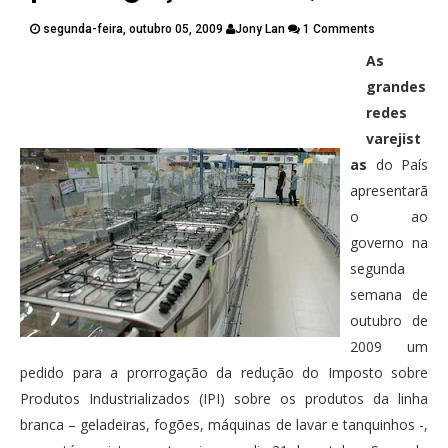
PUBLICAÇÕES
segunda-feira, outubro 05, 2009
Jony Lan
1 Comments
CONTATOS
As
Twitter
Facebook
Google Plus
grandes
redes
Pinterest
varejist
as
do País
apresentarã
o ao
governo na
segunda
semana de
outubro de
2009 um
pedido para a prorrogação da redução do Imposto sobre
Produtos Industrializados (IPI) sobre os produtos da linha
branca – geladeiras, fogões, máquinas de lavar e tanquinhos -,