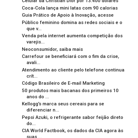
Celular da Christian Dior por 13.400 dólares
Coca-Cola lança mini latas com 90 calorias
Guia Prático de Apoio à Inovação, acesse
Público feminino domina as redes sociais e o
que v...
Venda pela internet aumenta competição dos
varejis...
Neoconsumidor, saiba mais
Carrefour se beneficiará com o fim da crise,
avali...
Atendimento ao cliente pelo telefone continua
crít...
Código Brasileiro de E-mail Marketing
50 produtos mais bacanas dos primeiros 10
anos do ...
Kellogg's marca seus cereais para se
diferenciar n...
Pepsi Azuki, o refrigerante sabor feijão direto
do...
CIA World Factbook, os dados da CIA agora às
suas ...