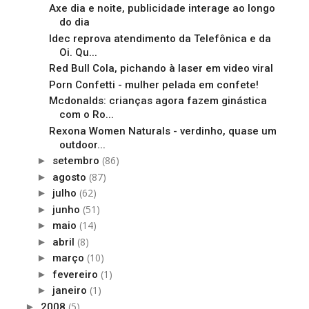
Axe dia e noite, publicidade interage ao longo
do dia
Idec reprova atendimento da Telefônica e da
Oi. Qu...
Red Bull Cola, pichando à laser em video viral
Porn Confetti - mulher pelada em confete!
Mcdonalds: crianças agora fazem ginástica
com o Ro...
Rexona Women Naturals - verdinho, quase um
outdoor...
(86)
►
setembro
(87)
►
agosto
(62)
►
julho
(51)
►
junho
(14)
►
maio
(8)
►
abril
(10)
►
março
(1)
►
fevereiro
(1)
►
janeiro
(5)
►
2008