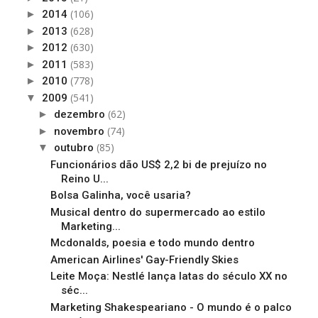
(106)
►
2014
(628)
►
2013
(630)
►
2012
(583)
►
2011
(778)
►
2010
(541)
▼
2009
(62)
►
dezembro
(74)
►
novembro
(85)
▼
outubro
Funcionários dão US$ 2,2 bi de prejuízo no
Reino U...
Bolsa Galinha, você usaria?
Musical dentro do supermercado ao estilo
Marketing...
Mcdonalds, poesia e todo mundo dentro
American Airlines' Gay-Friendly Skies
Leite Moça: Nestlé lança latas do século XX no
séc...
Marketing Shakespeariano - O mundo é o palco