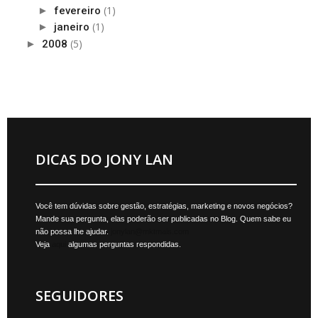
(1)
►
fevereiro
(1)
►
janeiro
(5)
►
2008
DICAS DO JONY LAN
Você tem dúvidas sobre gestão, estratégias, marketing e novos negócios?
Mande sua pergunta, elas poderão ser publicadas no Blog. Quem sabe eu
não possa lhe ajudar.
jonylan@mktmais.com
Veja
aqui
algumas perguntas respondidas.
SEGUIDORES