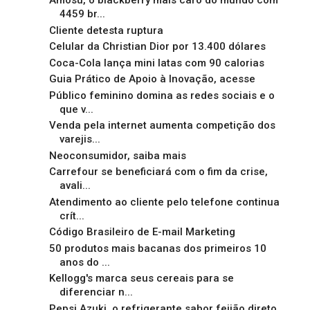
Amosu, o blackberry mais caro do mundo com
4459 br...
Cliente detesta ruptura
Celular da Christian Dior por 13.400 dólares
Coca-Cola lança mini latas com 90 calorias
Guia Prático de Apoio à Inovação, acesse
Público feminino domina as redes sociais e o
que v...
Venda pela internet aumenta competição dos
varejis...
Neoconsumidor, saiba mais
Carrefour se beneficiará com o fim da crise,
avali...
Atendimento ao cliente pelo telefone continua
crít...
Código Brasileiro de E-mail Marketing
50 produtos mais bacanas dos primeiros 10
anos do ...
Kellogg's marca seus cereais para se
diferenciar n...
Pepsi Azuki, o refrigerante sabor feijão direto