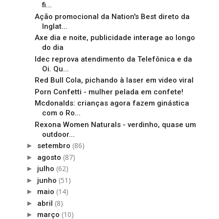
fi...
Ação promocional da Nation's Best direto da
Inglat...
Axe dia e noite, publicidade interage ao longo
do dia
Idec reprova atendimento da Telefônica e da
Oi. Qu...
Red Bull Cola, pichando à laser em video viral
Porn Confetti - mulher pelada em confete!
Mcdonalds: crianças agora fazem ginástica
com o Ro...
Rexona Women Naturals - verdinho, quase um
outdoor...
(86)
►
setembro
(87)
►
agosto
(62)
►
julho
(51)
►
junho
(14)
►
maio
(8)
►
abril
(10)
►
março