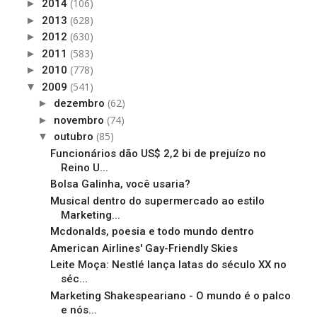
(106)
►
2014
(628)
►
2013
(630)
►
2012
(583)
►
2011
(778)
►
2010
(541)
▼
2009
(62)
►
dezembro
(74)
►
novembro
(85)
▼
outubro
Funcionários dão US$ 2,2 bi de prejuízo no
Reino U...
Bolsa Galinha, você usaria?
Musical dentro do supermercado ao estilo
Marketing...
Mcdonalds, poesia e todo mundo dentro
American Airlines' Gay-Friendly Skies
Leite Moça: Nestlé lança latas do século XX no
séc...
Marketing Shakespeariano - O mundo é o palco
e nós...