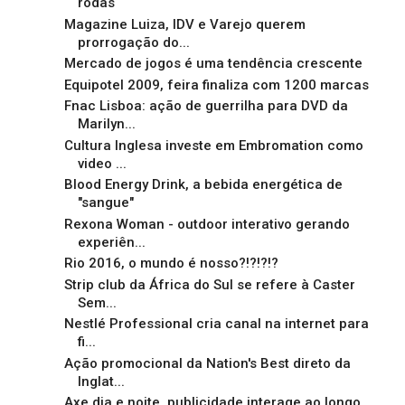
rodas
Magazine Luiza, IDV e Varejo querem
prorrogação do...
Mercado de jogos é uma tendência crescente
Equipotel 2009, feira finaliza com 1200 marcas
Fnac Lisboa: ação de guerrilha para DVD da
Marilyn...
Cultura Inglesa investe em Embromation como
video ...
Blood Energy Drink, a bebida energética de
"sangue"
Rexona Woman - outdoor interativo gerando
experiên...
Rio 2016, o mundo é nosso?!?!?!?
Strip club da África do Sul se refere à Caster
Sem...
Nestlé Professional cria canal na internet para
fi...
Ação promocional da Nation's Best direto da
Inglat...
Axe dia e noite, publicidade interage ao longo