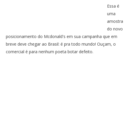
PUBLICAÇÕES
Essa é
Twitter
Facebook
Google Plus
uma
CONTATOS
amostra
Pinterest
do novo
posicionamento do Mcdonald's em sua campanha que em
breve deve chegar ao Brasil: é pra todo mundo! Ouçam, o
comercial é para nenhum poeta botar defeito.