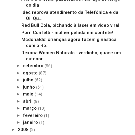
do dia
Idec reprova atendimento da Telefônica e da
Oi. Qu...
Red Bull Cola, pichando à laser em video viral
Porn Confetti - mulher pelada em confete!
Mcdonalds: crianças agora fazem ginástica
com o Ro...
Rexona Women Naturals - verdinho, quase um
outdoor...
(86)
►
setembro
(87)
►
agosto
(62)
►
julho
(51)
►
junho
(14)
►
maio
(8)
►
abril
(10)
►
março
(1)
►
fevereiro
(1)
►
janeiro
(5)
►
2008