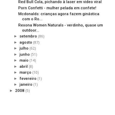
Red Bull Cola, pichando à laser em video viral
Porn Confetti - mulher pelada em confete!
Mcdonalds: crianças agora fazem ginástica
com o Ro...
Rexona Women Naturals - verdinho, quase um
outdoor...
(86)
►
setembro
(87)
►
agosto
(62)
►
julho
(51)
►
junho
(14)
►
maio
(8)
►
abril
(10)
►
março
(1)
►
fevereiro
(1)
►
janeiro
(5)
►
2008