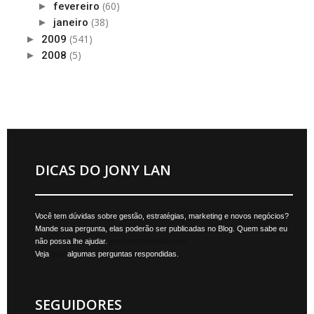
(60)
►
fevereiro
(38)
►
janeiro
(541)
►
2009
(5)
►
2008
DICAS DO JONY LAN
Você tem dúvidas sobre gestão, estratégias, marketing e novos negócios?
Mande sua pergunta, elas poderão ser publicadas no Blog. Quem sabe eu
não possa lhe ajudar.
jonylan@mktmais.com
Veja
aqui
algumas perguntas respondidas.
SEGUIDORES