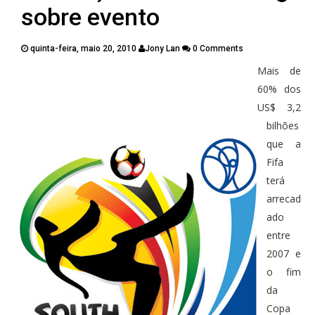
PUBLICAÇÕES
sobre evento
CONTATOS
quinta-feira, maio 20, 2010
Jony Lan
0 Comments
Mais de
Twitter
Facebook
Google Plus
60% dos
US$ 3,2
Pinterest
bilhões
que a
Fifa
terá
arrecad
ado
entre
2007 e
o fim
da
Copa