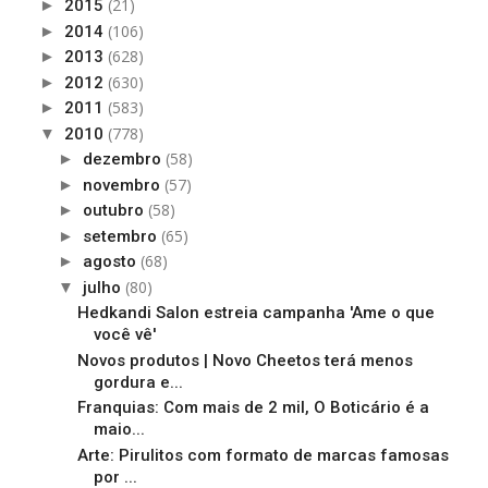
(21)
►
2015
(106)
►
2014
(628)
►
2013
(630)
►
2012
(583)
►
2011
(778)
▼
2010
(58)
►
dezembro
(57)
►
novembro
(58)
►
outubro
(65)
►
setembro
(68)
►
agosto
(80)
▼
julho
Hedkandi Salon estreia campanha 'Ame o que
você vê'
Novos produtos | Novo Cheetos terá menos
gordura e...
Franquias: Com mais de 2 mil, O Boticário é a
maio...
Arte: Pirulitos com formato de marcas famosas
por ...