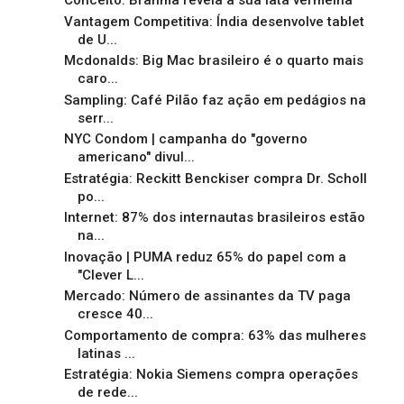
Conceito: Brahma revela a sua lata vermelha
Vantagem Competitiva: Índia desenvolve tablet
de U...
Mcdonalds: Big Mac brasileiro é o quarto mais
caro...
Sampling: Café Pilão faz ação em pedágios na
serr...
NYC Condom | campanha do "governo
americano" divul...
Estratégia: Reckitt Benckiser compra Dr. Scholl
po...
Internet: 87% dos internautas brasileiros estão
na...
Inovação | PUMA reduz 65% do papel com a
"Clever L...
Mercado: Número de assinantes da TV paga
cresce 40...
Comportamento de compra: 63% das mulheres
latinas ...
Estratégia: Nokia Siemens compra operações
de rede...