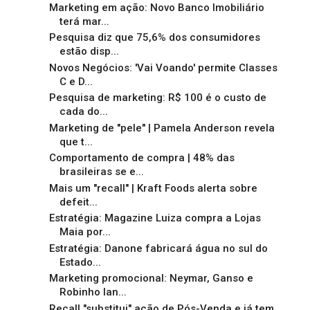
Marketing em ação: Novo Banco Imobiliário
terá mar...
Pesquisa diz que 75,6% dos consumidores
estão disp...
Novos Negócios: 'Vai Voando' permite Classes
C e D...
Pesquisa de marketing: R$ 100 é o custo de
cada do...
Marketing de "pele" | Pamela Anderson revela
que t...
Comportamento de compra | 48% das
brasileiras se e...
Mais um "recall" | Kraft Foods alerta sobre
defeit...
Estratégia: Magazine Luiza compra a Lojas
Maia por...
Estratégia: Danone fabricará água no sul do
Estado...
Marketing promocional: Neymar, Ganso e
Robinho lan...
Recall "substitui" ação de Pós-Venda e já tem