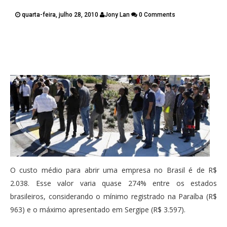
PUBLICAÇÕES
quarta-feira, julho 28, 2010
Jony Lan
0 Comments
CONTATOS
Twitter
Facebook
Google Plus
Pinterest
O custo médio para abrir uma empresa no Brasil é de R$
2.038. Esse valor varia quase 274% entre os estados
brasileiros, considerando o mínimo registrado na Paraíba (R$
963) e o máximo apresentado em Sergipe (R$ 3.597).