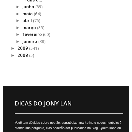
(69)
►
junho
(64)
►
maio
(76)
►
abril
(85)
►
março
(60)
►
fevereiro
(38)
►
janeiro
(541)
►
2009
(5)
►
2008
DICAS DO JONY LAN
Você tem dúvidas sobre gestão, estratégias, marketing e novos negócios?
Mande sua pergunta, elas poderão ser publicadas no Blog. Quem sabe eu