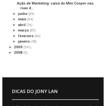
Ação de Marketing: caixa do Mini Cooper nas
ruas d...
(69)
►
junho
(64)
►
maio
(76)
►
abril
(85)
►
março
(60)
►
fevereiro
(38)
►
janeiro
(541)
►
2009
(5)
►
2008
DICAS DO JONY LAN