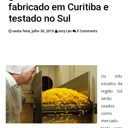
PUBLICAÇÕES
fabricado em Curitiba e
CONTATOS
testado no Sul
sexta-feira, julho 30, 2010
Jony Lan
0 Comments
Twitter
Facebook
Google Plus
Pinterest
Os três
estados da
região Sul
serão
usados
como
mercado-