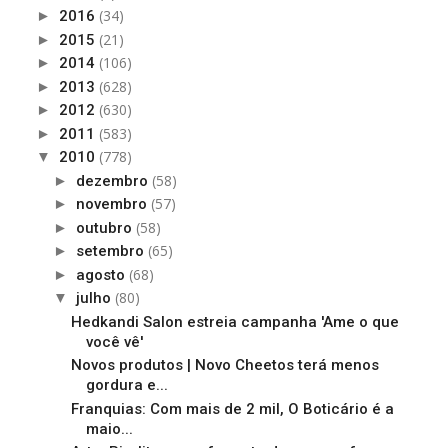
(34)
►
2016
(21)
►
2015
(106)
►
2014
(628)
►
2013
(630)
►
2012
(583)
►
2011
(778)
▼
2010
(58)
►
dezembro
(57)
►
novembro
(58)
►
outubro
(65)
►
setembro
(68)
►
agosto
(80)
▼
julho
Hedkandi Salon estreia campanha 'Ame o que
você vê'
Novos produtos | Novo Cheetos terá menos
gordura e...
Franquias: Com mais de 2 mil, O Boticário é a
maio...