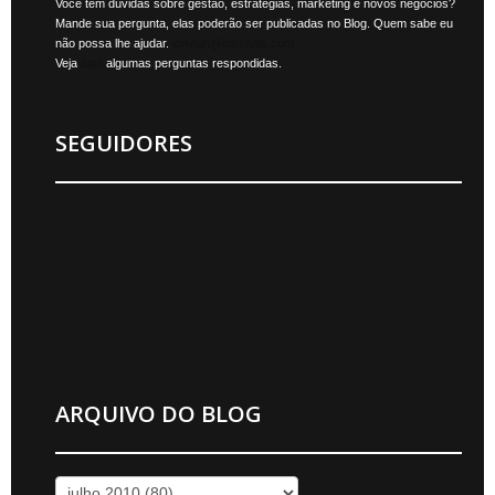
Você tem dúvidas sobre gestão, estratégias, marketing e novos negócios?
Mande sua pergunta, elas poderão ser publicadas no Blog. Quem sabe eu
não possa lhe ajudar.
jonylan@mktmais.com
Veja
aqui
algumas perguntas respondidas.
SEGUIDORES
ARQUIVO DO BLOG