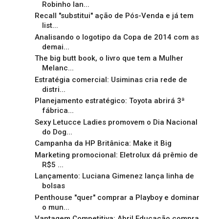
Robinho lan...
Recall "substitui" ação de Pós-Venda e já tem
list...
Analisando o logotipo da Copa de 2014 com as
demai...
The big butt book, o livro que tem a Mulher
Melanc...
Estratégia comercial: Usiminas cria rede de
distri...
Planejamento estratégico: Toyota abrirá 3ª
fábrica...
Sexy Letucce Ladies promovem o Dia Nacional
do Dog...
Campanha da HP Britânica: Make it Big
Marketing promocional: Eletrolux dá prêmio de
R$5 ...
Lançamento: Luciana Gimenez lança linha de
bolsas
Penthouse "quer" comprar a Playboy e dominar
o mun...
Vantagem Competitiva: Abril Educação compra