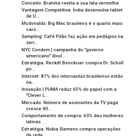
Conceito: Brahma revela a sua lata vermelha
Vantagem Competitiva: Índia desenvolve tablet
de U...
Mcdonalds: Big Mac brasileiro é o quarto mais
caro...
Sampling: Café Pilão faz ação em pedágios na
serr...
NYC Condom | campanha do "governo
americano" divul...
Estratégia: Reckitt Benckiser compra Dr. Scholl
po...
Internet: 87% dos internautas brasileiros estão
na...
Inovação | PUMA reduz 65% do papel com a
"Clever L...
Mercado: Número de assinantes da TV paga
cresce 40...
Comportamento de compra: 63% das mulheres
latinas ...
Estratégia: Nokia Siemens compra operações
de rede...