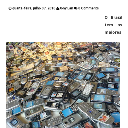
PUBLICAÇÕES
quarta-feira, julho 07, 2010
Jony Lan
0 Comments
CONTATOS
O Brasil
Twitter
Facebook
Google Plus
tem as
maiores
Pinterest