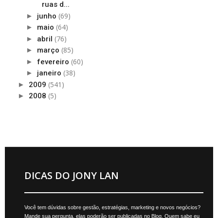
ruas d...
(69)
►
junho
(64)
►
maio
(76)
►
abril
(85)
►
março
(60)
►
fevereiro
(38)
►
janeiro
(541)
►
2009
(5)
►
2008
DICAS DO JONY LAN
Você tem dúvidas sobre gestão, estratégias, marketing e novos negócios?
Mande sua pergunta, elas poderão ser publicadas no Blog. Quem sabe eu