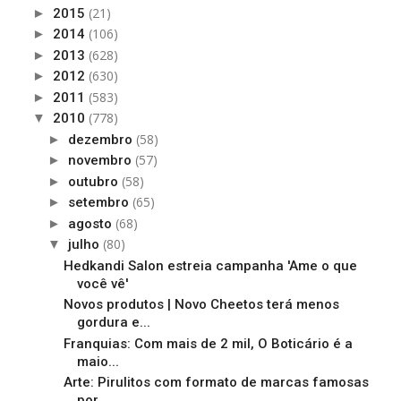
(21)
►
2015
(106)
►
2014
(628)
►
2013
(630)
►
2012
(583)
►
2011
(778)
▼
2010
(58)
►
dezembro
(57)
►
novembro
(58)
►
outubro
(65)
►
setembro
(68)
►
agosto
(80)
▼
julho
Hedkandi Salon estreia campanha 'Ame o que
você vê'
Novos produtos | Novo Cheetos terá menos
gordura e...
Franquias: Com mais de 2 mil, O Boticário é a
maio...
Arte: Pirulitos com formato de marcas famosas
por ...