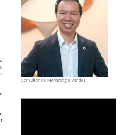
o
o,
os
Consultor de Marketing e Vendas
de
 e
os