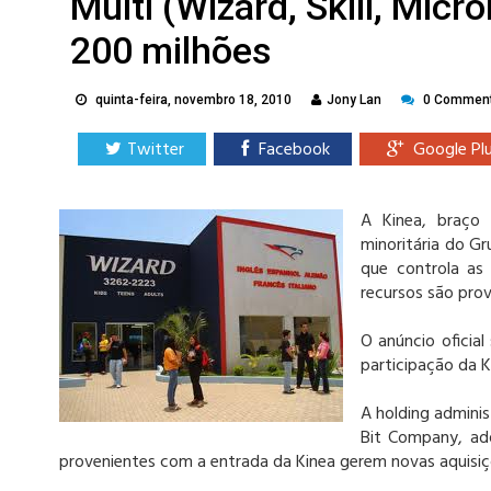
Multi (Wizard, Skill, Micr
200 milhões
quinta-feira, novembro 18, 2010
Jony Lan
0 Commen
Twitter
Facebook
Google Pl
A Kinea, braço
minoritária do G
que controla as
recursos são prov
O anúncio oficial
participação da K
A holding adminis
Bit Company, adq
provenientes com a entrada da Kinea gerem novas aquisiç