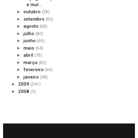
e mul...
(58)
►
outubro
(65)
►
setembro
(68)
►
agosto
(80)
►
julho
(69)
►
junho
(64)
►
maio
(76)
►
abril
(85)
►
março
(60)
►
fevereiro
(38)
►
janeiro
(541)
►
2009
(5)
►
2008