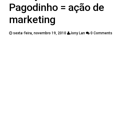
PUBLICAÇÕES
Pagodinho = ação de
CONTATOS
marketing
sexta-feira, novembro 19, 2010
Jony Lan
0 Comments
Twitter
Facebook
Google Plus
Pinterest