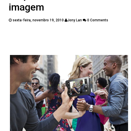
PUBLICAÇÕES
imagem
CONTATOS
sexta-feira, novembro 19, 2010
Jony Lan
0 Comments
Twitter
Facebook
Google Plus
Pinterest