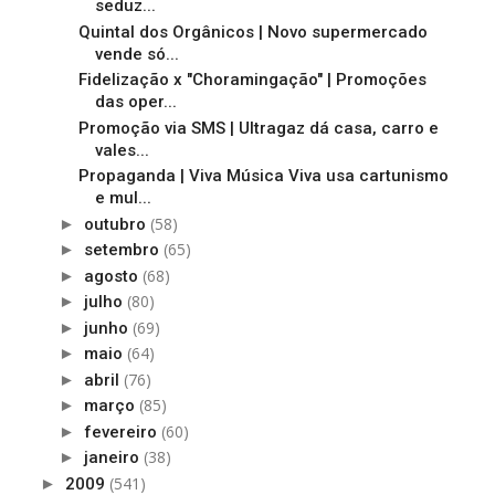
seduz...
Quintal dos Orgânicos | Novo supermercado
vende só...
Fidelização x "Choramingação" | Promoções
das oper...
Promoção via SMS | Ultragaz dá casa, carro e
vales...
Propaganda | Viva Música Viva usa cartunismo
e mul...
(58)
►
outubro
(65)
►
setembro
(68)
►
agosto
(80)
►
julho
(69)
►
junho
(64)
►
maio
(76)
►
abril
(85)
►
março
(60)
►
fevereiro
(38)
►
janeiro
(541)
►
2009