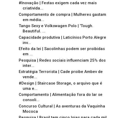
#Inovação | Festas exigem cada vez mais
criativida...
Comportamento de compra | Mulheres gastam
em média...
Tango Sexy e Volkswagen Polo | 'Tough.
Beautiful. ...
Capacidade produtiva | Laticínios Porto Alegre
inv...
Efeito da lei | Sacolinhas podem ser proibidas
em ...
Pesquisa | Redes sociais influenciam 25% dos
inter...
Estratégia Terrorista | Cade proibe Ambev de
vende...
#Design | Staircase Storage, o arquivo que é
uma e...
Comportamento | Alimentação fora do lar se
consoli...
Concurso Cultural | As aventuras da Vaquinha
Mococa
Pesquisa | Brasil tem cinco lojas para cada mil