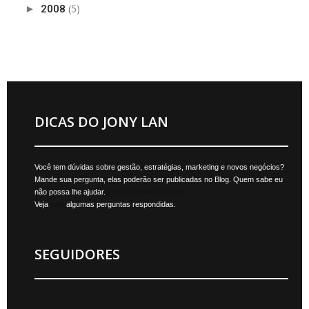
(5)
►
2008
DICAS DO JONY LAN
Você tem dúvidas sobre gestão, estratégias, marketing e novos negócios?
Mande sua pergunta, elas poderão ser publicadas no Blog. Quem sabe eu
não possa lhe ajudar.
jonylan@mktmais.com
Veja
aqui
algumas perguntas respondidas.
SEGUIDORES