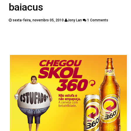
PUBLICAÇÕES
baiacus
CONTATOS
sexta-feira, novembro 05, 2010
Jony Lan
1 Comments
Twitter
Facebook
Google Plus
Pinterest