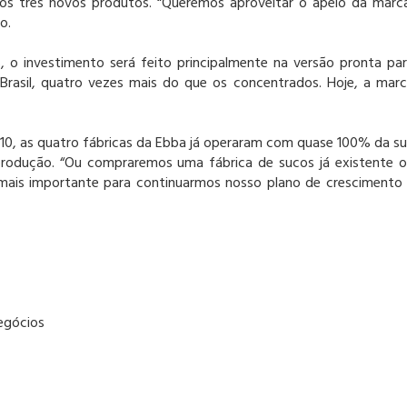
tros três novos produtos. “Queremos aproveitar o apelo da marc
o.
 o investimento será feito principalmente na versão pronta pa
Brasil, quatro vezes mais do que os concentrados. Hoje, a mar
, as quatro fábricas da Ebba já operaram com quase 100% da s
 produção. “Ou compraremos uma fábrica de sucos já existente 
 mais importante para continuarmos nosso plano de crescimento
egócios