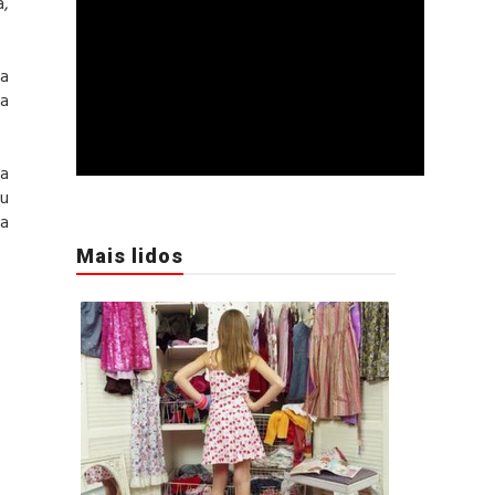
a,
ra
ca
ua
ou
 a
Mais lidos