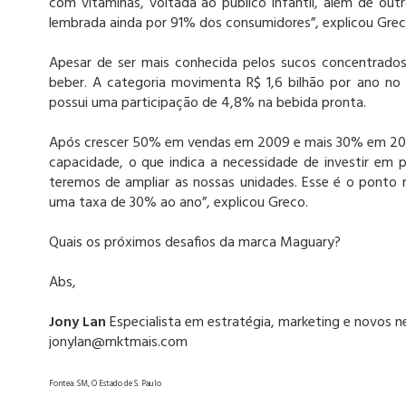
com vitaminas, voltada ao público infantil, além de ou
lembrada ainda por 91% dos consumidores”, explicou Grec
Apesar de ser mais conhecida pelos sucos concentrados,
beber. A categoria movimenta R$ 1,6 bilhão por ano no 
possui uma participação de 4,8% na bebida pronta.
Após crescer 50% em vendas em 2009 e mais 30% em 2010
capacidade, o que indica a necessidade de investir em
teremos de ampliar as nossas unidades. Esse é o ponto
uma taxa de 30% ao ano”, explicou Greco.
Quais os próximos desafios da marca Maguary?
Abs,
Jony Lan
Especialista em estratégia, marketing e novos n
jonylan@mktmais.com
Fontea: SM, O Estado de S. Paulo