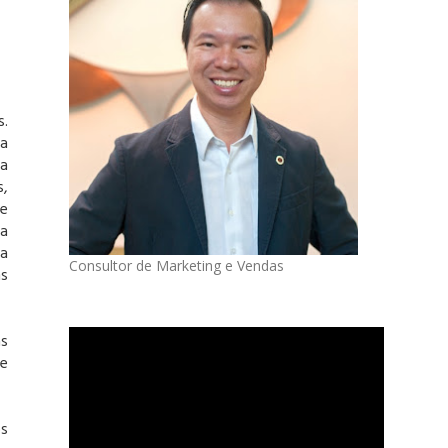
s.
da
 a
s,
de
 a
 a
Consultor de Marketing e Vendas
ns
as
de
os