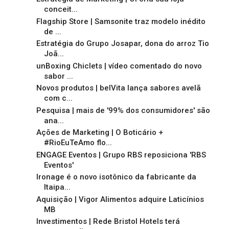
conceit...
Flagship Store | Samsonite traz modelo inédito
de ...
Estratégia do Grupo Josapar, dona do arroz Tio
Joã...
unBoxing Chiclets | vídeo comentado do novo
sabor ...
Novos produtos | belVita lança sabores avelã
com c...
Pesquisa | mais de '99% dos consumidores' são
ana...
Ações de Marketing | O Boticário +
#RioEuTeAmo flo...
ENGAGE Eventos | Grupo RBS reposiciona 'RBS
Eventos'
Ironage é o novo isotônico da fabricante da
Itaipa...
Aquisição | Vigor Alimentos adquire Laticínios
MB
Investimentos | Rede Bristol Hotels terá