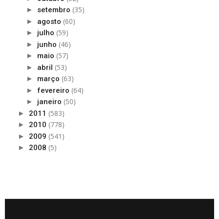
(35)
►
setembro
(60)
►
agosto
(59)
►
julho
(46)
►
junho
(57)
►
maio
(53)
►
abril
(63)
►
março
(64)
►
fevereiro
(50)
►
janeiro
(583)
►
2011
(778)
►
2010
(541)
►
2009
(5)
►
2008