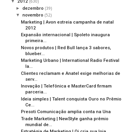
(630)
▼
2012
(39)
►
dezembro
(52)
▼
novembro
Marketing | Avon estreia campanha de natal
2012
Expansão internacional | Spoleto inaugura
primeira...
Novos produtos | Red Bull lança 3 sabores,
blueber...
Marketing Urbano | International Radio Festival
la...
Clientes reclamam e Anatel exige melhorias de
serv...
Inovação | Telefônica e MasterCard firmam
parceria...
Ideia simples | Talent conquista Ouro no Prêmio
Ce...
Presoti Comunicação amplia conta na Una
Trade Marketing | NewStyle ganha prêmio
mundial de...
Estratégia de Marketing | Oi cria sua loja