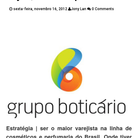
PUBLICAÇÕES
sexta-feira, novembro 16, 2012
Jony Lan
0 Comments
CONTATOS
Twitter
Facebook
Google Plus
Pinterest
Estratégia | ser o maior varejista na linha de
cosméticos e perfumaria do Brasil. Onde tiver