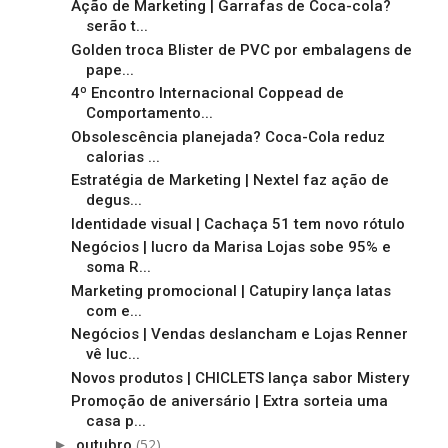
Ação de Marketing | Garrafas de Coca-cola?
serão t...
Golden troca Blister de PVC por embalagens de
pape...
4º Encontro Internacional Coppead de
Comportamento...
Obsolescência planejada? Coca-Cola reduz
calorias ...
Estratégia de Marketing | Nextel faz ação de
degus...
Identidade visual | Cachaça 51 tem novo rótulo
Negócios | lucro da Marisa Lojas sobe 95% e
soma R...
Marketing promocional | Catupiry lança latas
com e...
Negócios | Vendas deslancham e Lojas Renner
vê luc...
Novos produtos | CHICLETS lança sabor Mistery
Promoção de aniversário | Extra sorteia uma
casa p...
(52)
►
outubro