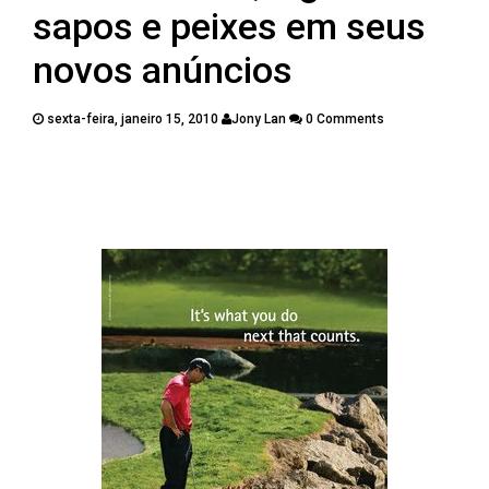
PUBLICAÇÕES
sapos e peixes em seus
CONTATOS
novos anúncios
sexta-feira, janeiro 15, 2010
Jony Lan
0 Comments
Twitter
Facebook
Google Plus
Pinterest