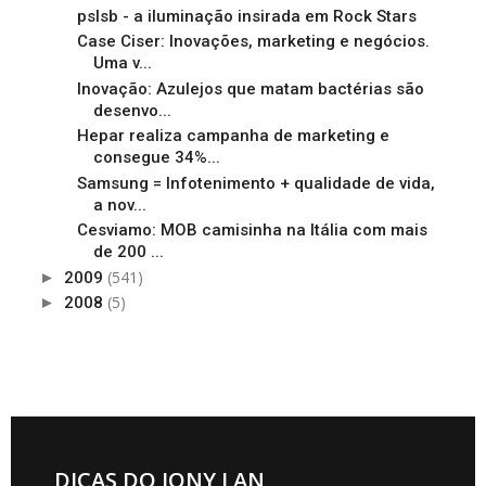
pslsb - a iluminação insirada em Rock Stars
Case Ciser: Inovações, marketing e negócios.
Uma v...
Inovação: Azulejos que matam bactérias são
desenvo...
Hepar realiza campanha de marketing e
consegue 34%...
Samsung = Infotenimento + qualidade de vida,
a nov...
Cesviamo: MOB camisinha na Itália com mais
de 200 ...
(541)
►
2009
(5)
►
2008
DICAS DO JONY LAN