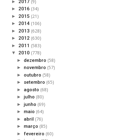
(9)
►
2017
(34)
►
2016
(21)
►
2015
(106)
►
2014
(628)
►
2013
(630)
►
2012
(583)
►
2011
(778)
▼
2010
(58)
►
dezembro
(57)
►
novembro
(58)
►
outubro
(65)
►
setembro
(68)
►
agosto
(80)
►
julho
(69)
►
junho
(64)
►
maio
(76)
►
abril
(85)
►
março
(60)
►
fevereiro