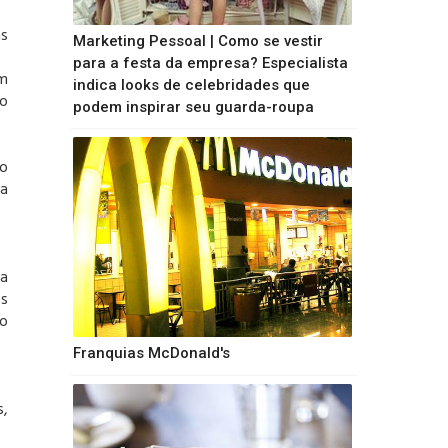
as
Marketing Pessoal | Como se vestir
para a festa da empresa? Especialista
em
indica looks de celebridades que
do
podem inspirar seu guarda-roupa
do
ra
ça
os
do
Franquias McDonald's
,