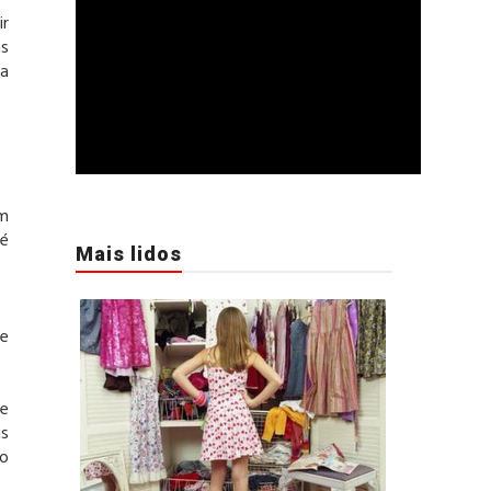
ir
as
ma
em
 é
Mais lidos
ue
 e
is
to