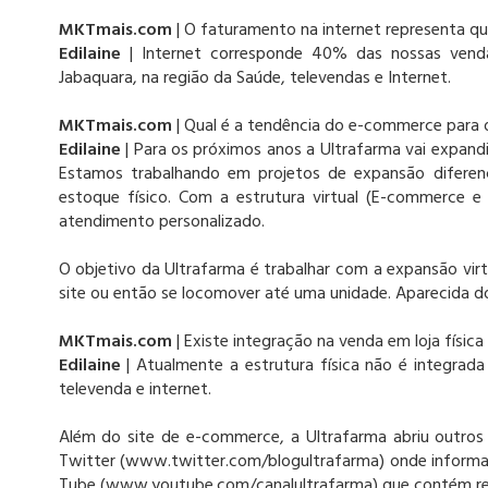
MKTmais.com
| O faturamento na internet representa q
Edilaine
| Internet corresponde 40% das nossas venda
Jabaquara, na região da Saúde, televendas e Internet.
MKTmais.com
| Qual é a tendência do e-commerce para 
Edilaine
| Para os próximos anos a Ultrafarma vai expandir
Estamos trabalhando em projetos de expansão diferen
estoque físico. Com a estrutura virtual (E-commerce 
atendimento personalizado.
O objetivo da Ultrafarma é trabalhar com a expansão virtu
site ou então se locomover até uma unidade. Aparecida do
MKTmais.com
| Existe integração na venda em loja física
Edilaine
| Atualmente a estrutura física não é integrada
televenda e internet.
Além do site de e-commerce, a Ultrafarma abriu outros 
Twitter (www.twitter.com/blogultrafarma) onde informa
Tube (www.youtube.com/canalultrafarma) que contém rep