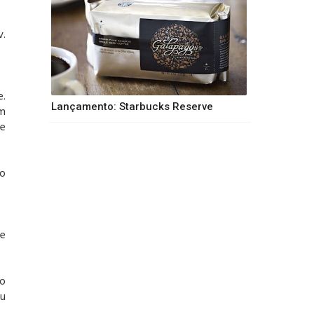
v.
e.
Lançamento: Starbucks Reserve
om
 e
 o
de
do
ou