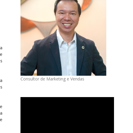
ma
de
os
Consultor de Marketing e Vendas
ca
s
e
ia
de