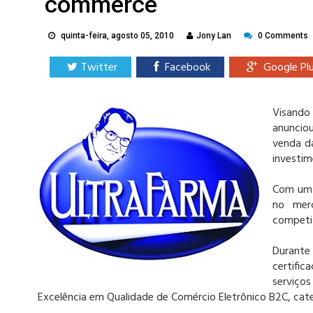
commerce
quinta-feira, agosto 05, 2010
Jony Lan
0 Comments
Twitter
Facebook
Google Pl
Visando
anuncio
venda d
investim
Com um 
no mer
competit
Durant
certifi
serviço
Excelência em Qualidade de Comércio Eletrônico B2C, ca