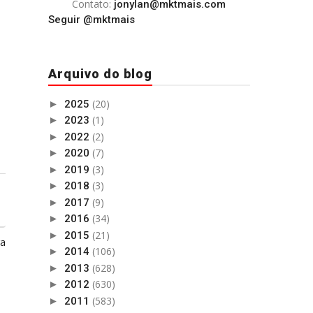
Contato:
jonylan@mktmais.com
Seguir @mktmais
Arquivo do blog
(20)
►
2025
(1)
►
2023
(2)
►
2022
(7)
►
2020
(3)
►
2019
(3)
►
2018
(9)
►
2017
(34)
►
2016
(21)
►
2015
ga
(106)
►
2014
(628)
►
2013
(630)
►
2012
(583)
►
2011