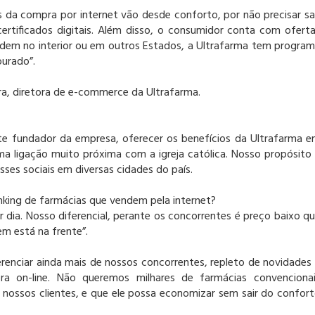
s da compra por internet vão desde conforto, por não precisar sa
 certificados digitais. Além disso, o consumidor conta com ofert
sidem no interior ou em outros Estados, a Ultrafarma tem progra
ourado”.
ra, diretora de e-commerce da Ultrafarma.
ente fundador da empresa, oferecer os benefícios da Ultrafarma 
uma ligação muito próxima com a igreja católica. Nosso propósito
sses sociais em diversas cidades do país.
nking de farmácias que vendem pela internet?
 dia. Nosso diferencial, perante os concorrentes é preço baixo q
m está na frente”.
erenciar ainda mais de nossos concorrentes, repleto de novidades
ra on-line. Não queremos milhares de farmácias convenciona
 nossos clientes, e que ele possa economizar sem sair do confor