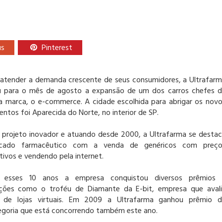
us
Pinterest
 atender a demanda crescente de seus consumidores, a Ultrafar
u para o mês de agosto a expansão de um dos carros chefes 
a marca, o e-commerce. A cidade escolhida para abrigar os nov
entos foi Aparecida do Norte, no interior de SP.
projeto inovador e atuando desde 2000, a Ultrafarma se desta
cado farmacêutico com a venda de genéricos com preço
ivos e vendendo pela internet.
e esses 10 anos a empresa conquistou diversos prêmios 
cações como o troféu de Diamante da E-bit, empresa que aval
s de lojas virtuais. Em 2009 a Ultrafarma ganhou prêmio 
tegoria que está concorrendo também este ano.