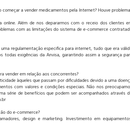
ao começar a vender medicamentos pela Internet? Houve problem
a online. Além de nos depararmos com o receio dos clientes 
oblemas com as limitações do sistema de e-commerce contrata
uma regulamentação especifica para internet, tudo que era váli
mos todas exigências da Anvisa, garantindo assim a segurança pa
ara vender em relação aos concorrentes?
raticidade àqueles que passam por dificuldades devido a uma doen
mentos com valores e condições especiais. Não nos preocupam
a série de benefícios que podem ser acompanhados através 
.br
ação do e-commerce?
adores, design e marketing. Investimento em equipamentos