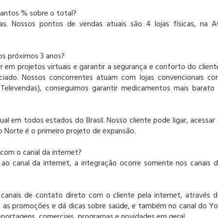
uantos % sobre o total?
s. Nossos pontos de vendas atuais são 4 lojas físicas, na A
os próximos 3 anos?
 em projetos virtuais e garantir a segurança e conforto do client
ciado. Nossos concorrentes atuam com lojas convencionais c
e Televendas), conseguimos garantir medicamentos mais barato
al em todos estados do Brasil. Nosso cliente pode ligar, acessar
 Norte é o primeiro projeto de expansão.
 com o canal da internet?
 ao canal da internet, a integração ocorre somente nos canais 
canais de contato direto com o cliente pela internet, através 
 as promoções e dá dicas sobre saúde, e também no canal do Y
ortagens, comerciais, programas e novidades em geral.