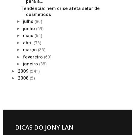
para a...
Tendência: nem crise afeta setor de
cosméticos
(80)
►
julho
(69)
►
junho
(64)
►
maio
(76)
►
abril
(85)
►
março
(60)
►
fevereiro
(38)
►
janeiro
(541)
►
2009
(5)
►
2008
DICAS DO JONY LAN