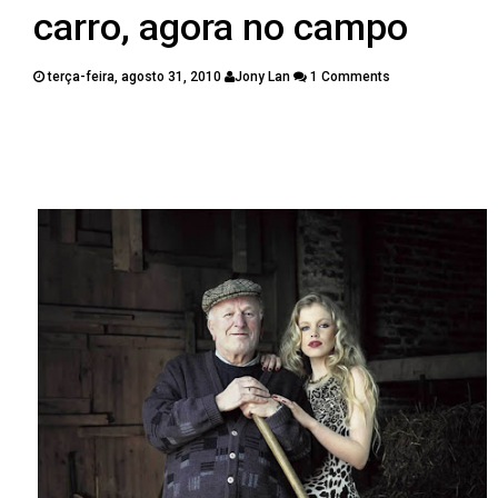
PUBLICAÇÕES
carro, agora no campo
CONTATOS
terça-feira, agosto 31, 2010
Jony Lan
1 Comments
Twitter
Facebook
Google Plus
Pinterest