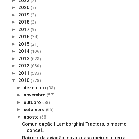
(2)
►
2022
(7)
►
2020
(3)
►
2019
(3)
►
2018
(9)
►
2017
(34)
►
2016
(21)
►
2015
(106)
►
2014
(628)
►
2013
(630)
►
2012
(583)
►
2011
(778)
▼
2010
(58)
►
dezembro
(57)
►
novembro
(58)
►
outubro
(65)
►
setembro
(68)
▼
agosto
Comunicação | Lamborghini Tractors, o mesmo
concei...
Raixo-x da aviação: novos passageiros, guerra