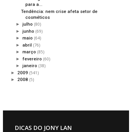
para a...
Tendência: nem crise afeta setor de
cosméticos
(80)
►
julho
(69)
►
junho
(64)
►
maio
(76)
►
abril
(85)
►
março
(60)
►
fevereiro
(38)
►
janeiro
(541)
►
2009
(5)
►
2008
DICAS DO JONY LAN