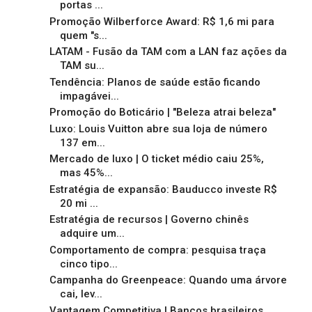
portas ...
Promoção Wilberforce Award: R$ 1,6 mi para
quem "s...
LATAM - Fusão da TAM com a LAN faz ações da
TAM su...
Tendência: Planos de saúde estão ficando
impagávei...
Promoção do Boticário | "Beleza atrai beleza"
Luxo: Louis Vuitton abre sua loja de número
137 em...
Mercado de luxo | O ticket médio caiu 25%,
mas 45%...
Estratégia de expansão: Bauducco investe R$
20 mi ...
Estratégia de recursos | Governo chinês
adquire um...
Comportamento de compra: pesquisa traça
cinco tipo...
Campanha do Greenpeace: Quando uma árvore
cai, lev...
Vantagem Competitiva | Bancos brasileiros