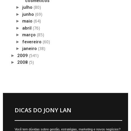
cosméticos
(80)
►
julho
(69)
►
junho
(64)
►
maio
(76)
►
abril
(85)
►
março
(60)
►
fevereiro
(38)
►
janeiro
(541)
►
2009
(5)
►
2008
DICAS DO JONY LAN
Você tem dúvidas sobre gestão, estratégias, marketing e novos negócios?