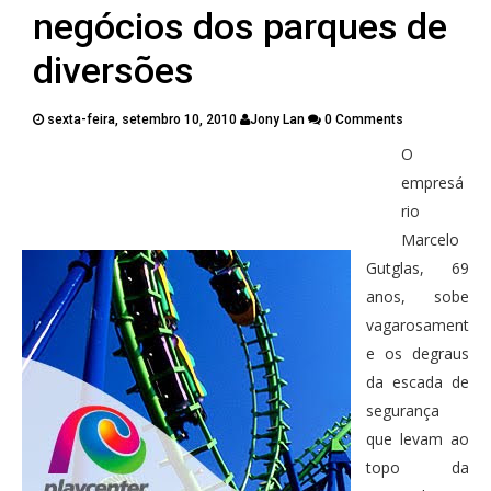
PUBLICAÇÕES
negócios dos parques de
CONTATOS
diversões
sexta-feira, setembro 10, 2010
Jony Lan
0 Comments
O
Twitter
Facebook
Google Plus
empresá
rio
Pinterest
Marcelo
Gutglas, 69
anos, sobe
vagarosament
e os degraus
da escada de
segurança
que levam ao
topo da