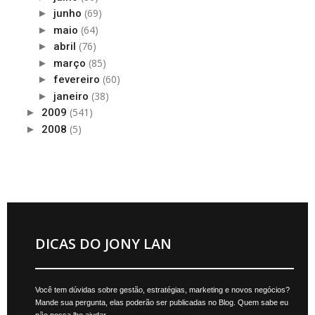
(69)
►
junho
(64)
►
maio
(76)
►
abril
(85)
►
março
(60)
►
fevereiro
(38)
►
janeiro
(541)
►
2009
(5)
►
2008
DICAS DO JONY LAN
Você tem dúvidas sobre gestão, estratégias, marketing e novos negócios?
Mande sua pergunta, elas poderão ser publicadas no Blog. Quem sabe eu