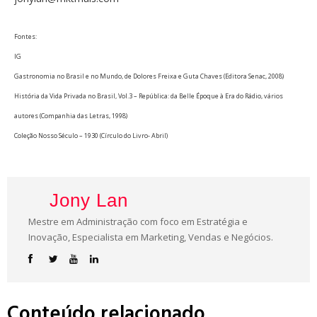
Fontes:
IG
Gastronomia no Brasil e no Mundo, de Dolores Freixa e Guta Chaves (Editora Senac, 2008)
História da Vida Privada no Brasil, Vol.3 – República: da Belle Époque à Era do Rádio, vários
autores (Companhia das Letras, 1998)
Coleção Nosso Século – 1930 (Círculo do Livro- Abril)
Jony Lan
Mestre em Administração com foco em Estratégia e
Inovação, Especialista em Marketing, Vendas e Negócios.
Conteúdo relacionado