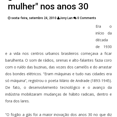
PUBLICAÇÕES
mulher" nos anos 30
CONTATOS
sexta-feira, setembro 24, 2010
Jony Lan
0 Comments
Era o
Twitter
Facebook
Google Plus
início da
década
Pinterest
de 1930
e a vida nos centros urbanos brasileiros começava a ficar
barulhenta. O som de rádios, sirenas e alto-falantes fazia coro
com o ruído das buzinas, das vozes dos camelôs e do arrastar
dos bondes elétricos. “Eram máquinas e tudo nas cidades era
só máquina”, registrou o poeta Mário de Andrade (1893-1945).
De fato, o desenvolvimento tecnológico e o avanço da
indústria mobilizaram mudanças de hábito radicais, dentro e
fora dos lares.
“O fogão a gás foi a maior inovação dos anos 30 no que diz