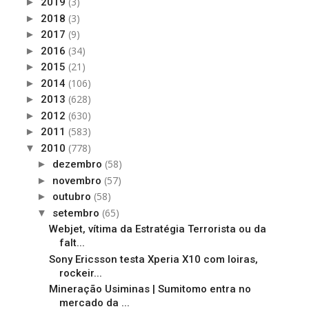
(3)
►
2019
(3)
►
2018
(9)
►
2017
(34)
►
2016
(21)
►
2015
(106)
►
2014
(628)
►
2013
(630)
►
2012
(583)
►
2011
(778)
▼
2010
(58)
►
dezembro
(57)
►
novembro
(58)
►
outubro
(65)
▼
setembro
Webjet, vítima da Estratégia Terrorista ou da
falt...
Sony Ericsson testa Xperia X10 com loiras,
rockeir...
Mineração Usiminas | Sumitomo entra no
mercado da ...