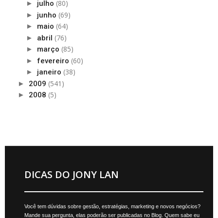
(80)
►
julho
(69)
►
junho
(64)
►
maio
(76)
►
abril
(85)
►
março
(60)
►
fevereiro
(38)
►
janeiro
(541)
►
2009
(5)
►
2008
DICAS DO JONY LAN
Você tem dúvidas sobre gestão, estratégias, marketing e novos negócios?
Mande sua pergunta, elas poderão ser publicadas no Blog. Quem sabe eu