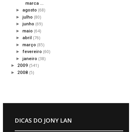
marca ...
(68)
►
agosto
(80)
►
julho
(69)
►
junho
(64)
►
maio
(76)
►
abril
(85)
►
março
(60)
►
fevereiro
(38)
►
janeiro
(541)
►
2009
(5)
►
2008
DICAS DO JONY LAN