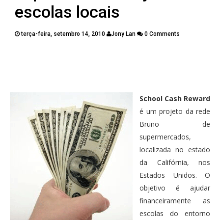
PUBLICAÇÕES
escolas locais
CONTATOS
terça-feira, setembro 14, 2010
Jony Lan
0 Comments
Twitter
Facebook
Google Plus
Pinterest
School Cash Reward
é um projeto da rede
Bruno de
supermercados,
localizada no estado
da Califórnia, nos
Estados Unidos. O
objetivo é ajudar
financeiramente as
escolas do entorno