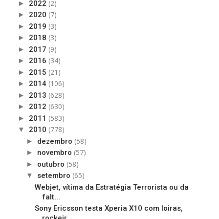
(2)
►
2022
(7)
►
2020
(3)
►
2019
(3)
►
2018
(9)
►
2017
(34)
►
2016
(21)
►
2015
(106)
►
2014
(628)
►
2013
(630)
►
2012
(583)
►
2011
(778)
▼
2010
(58)
►
dezembro
(57)
►
novembro
(58)
►
outubro
(65)
▼
setembro
Webjet, vítima da Estratégia Terrorista ou da
falt...
Sony Ericsson testa Xperia X10 com loiras,
rockeir...