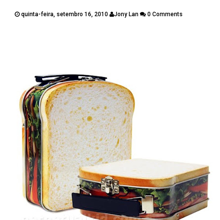
PUBLICAÇÕES
quinta-feira, setembro 16, 2010
Jony Lan
0 Comments
CONTATOS
Twitter
Facebook
Google Plus
Pinterest