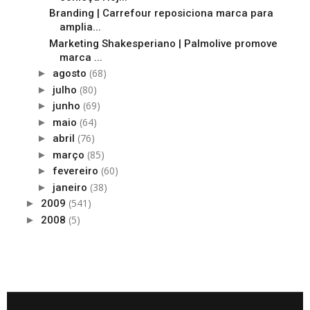
Branding | Carrefour reposiciona marca para
amplia...
Marketing Shakesperiano | Palmolive promove
marca ...
(68)
►
agosto
(80)
►
julho
(69)
►
junho
(64)
►
maio
(76)
►
abril
(85)
►
março
(60)
►
fevereiro
(38)
►
janeiro
(541)
►
2009
(5)
►
2008