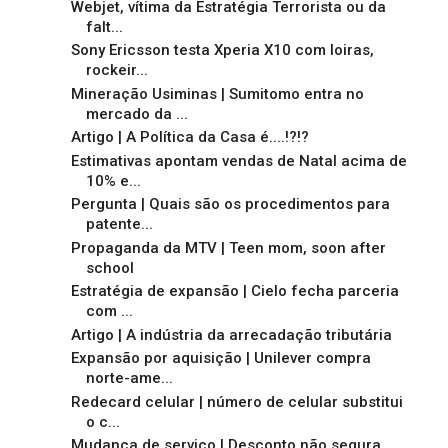
Webjet, vítima da Estratégia Terrorista ou da
falt...
Sony Ericsson testa Xperia X10 com loiras,
rockeir...
Mineração Usiminas | Sumitomo entra no
mercado da ...
Artigo | A Política da Casa é....!?!?
Estimativas apontam vendas de Natal acima de
10% e...
Pergunta | Quais são os procedimentos para
patente...
Propaganda da MTV | Teen mom, soon after
school
Estratégia de expansão | Cielo fecha parceria
com ...
Artigo | A indústria da arrecadação tributária
Expansão por aquisição | Unilever compra
norte-ame...
Redecard celular | número de celular substitui
o c...
Mudança de serviço | Desconto não segura