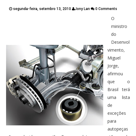
PUBLICAÇÕES
segunda-feira, setembro 13, 2010
Jony Lan
0 Comments
CONTATOS
O
Twitter
Facebook
Google Plus
ministro
do
Pinterest
Desenvol
vimento,
Miguel
Jorge,
afirmou
que o
Brasil terá
uma lista
de
exceções
para
autopeças