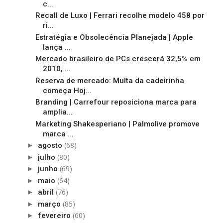
c...
Recall de Luxo | Ferrari recolhe modelo 458 por
ri...
Estratégia e Obsolecência Planejada | Apple
lança ...
Mercado brasileiro de PCs crescerá 32,5% em
2010, ...
Reserva de mercado: Multa da cadeirinha
começa Hoj...
Branding | Carrefour reposiciona marca para
amplia...
Marketing Shakesperiano | Palmolive promove
marca ...
(68)
►
agosto
(80)
►
julho
(69)
►
junho
(64)
►
maio
(76)
►
abril
(85)
►
março
(60)
►
fevereiro