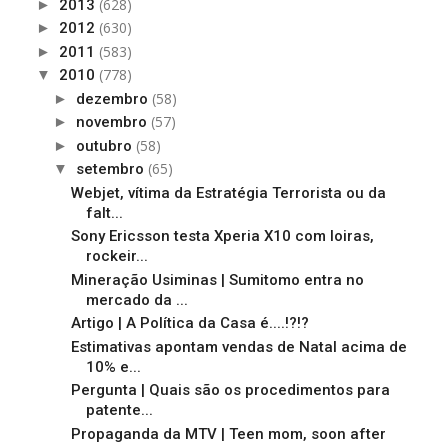
(628)
►
2013
(630)
►
2012
(583)
►
2011
(778)
▼
2010
(58)
►
dezembro
(57)
►
novembro
(58)
►
outubro
(65)
▼
setembro
Webjet, vítima da Estratégia Terrorista ou da
falt...
Sony Ericsson testa Xperia X10 com loiras,
rockeir...
Mineração Usiminas | Sumitomo entra no
mercado da ...
Artigo | A Política da Casa é....!?!?
Estimativas apontam vendas de Natal acima de
10% e...
Pergunta | Quais são os procedimentos para
patente...
Propaganda da MTV | Teen mom, soon after