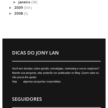
(38)
►
janeiro
(541)
►
2009
(5)
►
2008
DICAS DO JONY LAN
Você tem dúvidas sobre gestão, estratégias, marketing e novos negócios?
Mande sua pergunta, elas poderão ser publicadas no Blog. Quem sabe eu
não possa lhe ajudar.
jonylan@mktmais.com
Veja
aqui
algumas perguntas respondidas.
SEGUIDORES