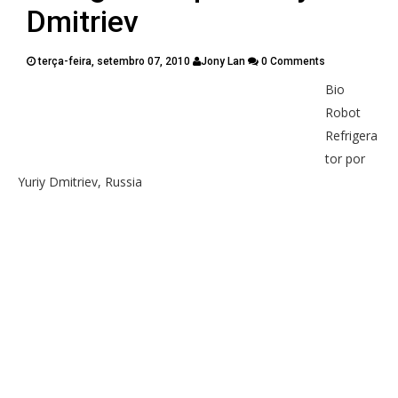
PUBLICAÇÕES
Dmitriev
CONTATOS
terça-feira, setembro 07, 2010
Jony Lan
0 Comments
Bio
Twitter
Facebook
Google Plus
Robot
Refrigera
Pinterest
tor por
Yuriy Dmitriev, Russia