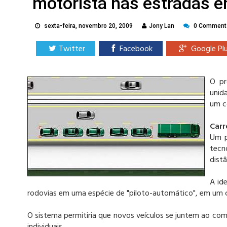
motorista nas estradas 
sexta-feira, novembro 20, 2009
Jony Lan
0 Comment
Twitter
Facebook
Google Pl
O pr
unid
um c
Carr
Um p
tecn
dist
A id
rodovias em uma espécie de "piloto-automático", em um 
O sistema permitiria que novos veículos se juntem ao co