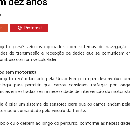
em dez anos
s
us
Pinterest
ojeto prevê veículos equipados com sistemas de navegação
ades de transmissão e recepção de dados que se comunicam 
omboio com um veículo-líder.
os sem motorista
rojeto recém-lançado pela União Europeia quer desenvolver u
ologia para permitir que carros consigam trafegar por long
âncias em estradas sem a necessidade de intervenção do motorista
eia é criar um sistema de sensores para que os carros andem pel
comboio comandado pelo veículo da frente.
mboio ou o deixem ao longo do percurso, conforme as necessidad