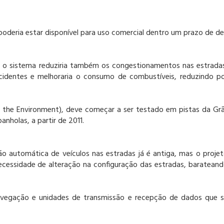
poderia estar disponível para uso comercial dentro um prazo de d
ia, o sistema reduziria também os congestionamentos nas estrada
acidentes e melhoraria o consumo de combustíveis, reduzindo p
r the Environment), deve começar a ser testado em pistas da Gr
nholas, a partir de 2011.
o automática de veículos nas estradas já é antiga, mas o proje
necessidade de alteração na configuração das estradas, baratean
avegação e unidades de transmissão e recepção de dados que 