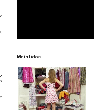
ez
s,
or
ã-
Mais lidos
to
do
se