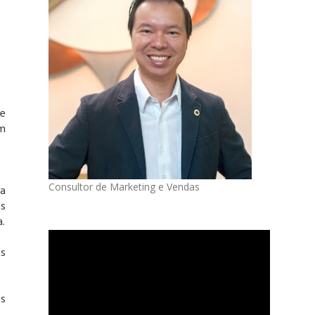
 e
em
Consultor de Marketing e Vendas
ma
as
.
as
es