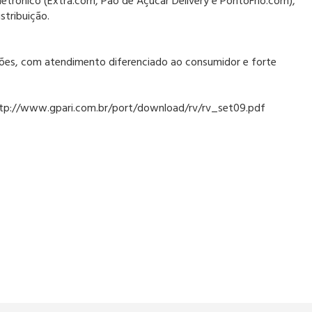
eletrônico (Extra.com, Pão de Açúcar Delivery e PontoFrio.com),
stribuição.
hões, com atendimento diferenciado ao consumidor e forte
http://www.gpari.com.br/port/download/rv/rv_set09.pdf