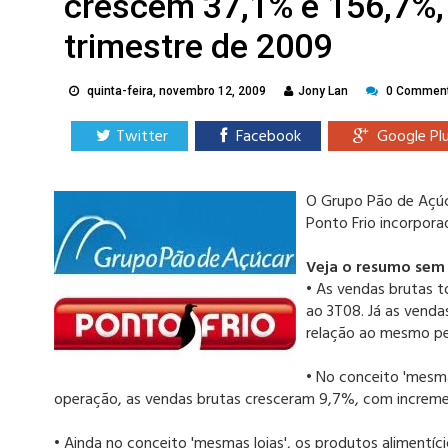
crescem 37,1% e 156,7%,
trimestre de 2009
quinta-feira, novembro 12, 2009
Jony Lan
0 Commen
Twitter
Facebook
Google Pl
O Grupo Pão de Açúca
Ponto Frio incorpora
Veja o resumo sem 
• As vendas brutas t
ao 3T08. Já as venda
relação ao mesmo per
• No conceito 'mesma
operação, as vendas brutas cresceram 9,7%, com incremen
• Ainda no conceito 'mesmas lojas', os produtos aliment