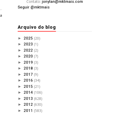
Contato:
jonylan@mktmais.com
Seguir @mktmais
ga
Arquivo do blog
(20)
►
2025
(1)
►
2023
(2)
►
2022
(7)
►
2020
(3)
►
2019
(3)
►
2018
(9)
►
2017
(34)
►
2016
(21)
►
2015
(106)
►
2014
(628)
►
2013
(630)
►
2012
(583)
►
2011