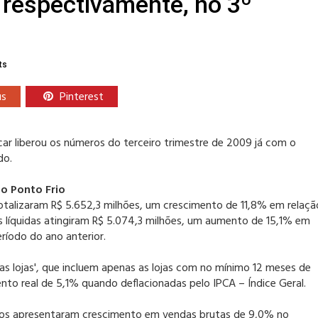
 respectivamente, no 3º
ts
us
Pinterest
r liberou os números do terceiro trimestre de 2009 já com o
do.
o Ponto Frio
otalizaram R$ 5.652,3 milhões, um crescimento de 11,8% em relaçã
s líquidas atingiram R$ 5.074,3 milhões, um aumento de 15,1% em
íodo do ano anterior.
s lojas', que incluem apenas as lojas com no mínimo 12 meses de
to real de 5,1% quando deflacionadas pelo IPCA – Índice Geral.
ícios apresentaram crescimento em vendas brutas de 9,0% no