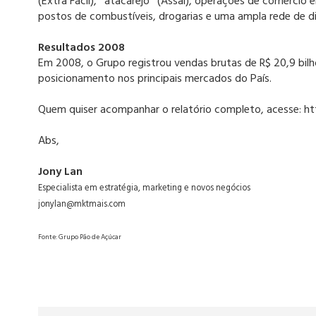
(Extra Fácil), `atacarejo´ (Assai), operações de comércio 
postos de combustíveis, drogarias e uma ampla rede de di
Resultados 2008
Em 2008, o Grupo registrou vendas brutas de R$ 20,9 bil
posicionamento nos principais mercados do País.
Quem quiser acompanhar o relatório completo, acesse: 
Abs,
Jony Lan
Especialista em estratégia, marketing e novos negócios
jonylan@mktmais.com
Fonte: Grupo Pão de Açúcar