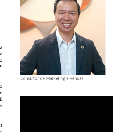
 a
 a
o
,5
Consultor de Marketing e Vendas
do
te
 E
ld
as