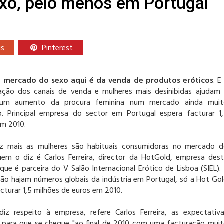
xo, pelo menos em Portugal
us
Pinterest
o mercado do sexo aqui é da venda de produtos eróticos
. E
icação dos canais de venda e mulheres mais desinibidas ajudam
r um aumento da procura feminina num mercado ainda muit
o. Principal empresa do sector em Portugal espera facturar 1
em 2010.
z mais as mulheres são habituais consumidoras no mercado 
uem o diz é Carlos Ferreira, director da HotGold, empresa des
que é parceira do V Salão Internacional Erótico de Lisboa (SIEL).
ão hajam números globais da indústria em Portugal, só a Hot Go
cturar 1,5 milhões de euros em 2010.
iz respeito à empresa, refere Carlos Ferreira, as expectativ