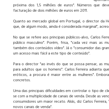
apontam 
próxima dos 1,5 milhões de euros". Números que dev
facturação de dois milhões de euros em 2011.
Quanto ao mercado global em Portugal, o director da Ho
que, de algum modo, ainda é considerada marginal", acres
No que se refere aos principais públicos-alvo, Carlos Fer
público masculino". Porém, frisa, "cada vez mais as m
também dos conteúdos vídeo". Já o "consumidor das gran
um acesso mais fácil a este tipo de conteúdo".
Para o director "ao invés do que se possa pensar, as m
para adultos que os homens". Carlos Ferreira adianta qu
eróticos, a procura é maior entre as mulheres". Emb
concretos.
Uma das principais dificuldades em controlar o tipo de cli
se com a multiplicidade de canais de venda. Desde as vend
consumidores um maior recato. Aliás, diz Carlos Ferreir
novos canais de venda".