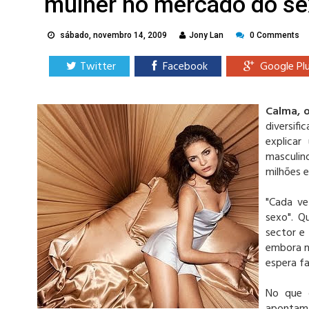
mulher no mercado do se
sábado, novembro 14, 2009
Jony Lan
0 Comments
Twitter
Facebook
Google Pl
Calma, 
diversif
explica
masculin
milhões 
"Cada ve
sexo". Q
sector e 
embora n
espera fa
No que d