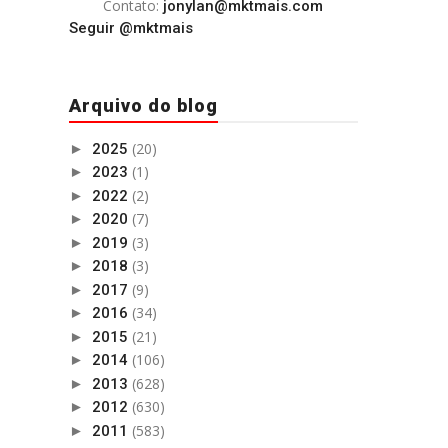
Contato:
jonylan@mktmais.com
Seguir @mktmais
Arquivo do blog
(20)
►
2025
(1)
►
2023
(2)
►
2022
(7)
►
2020
(3)
►
2019
(3)
►
2018
(9)
►
2017
(34)
►
2016
(21)
►
2015
(106)
►
2014
(628)
►
2013
(630)
►
2012
(583)
►
2011