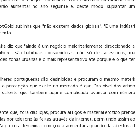
para que se chegue "ao final de 2010 com uma facturação mui
erão aumentar no ano seguinte e, deste modo, suplantar u
tGold sublinha que "não existem dados globais". "É uma indústr
centa.
reira diz que "ainda é um negócio maioritariamente direccionado 
ulheres são habituais consumidoras, não só dos acessórios, m
des zonas urbanas é o mais representativo até porque é o que t
ulheres portuguesas são desinibidas e procuram o mesmo materi
e a percepção que existe no mercado é que, "ao nível dos artig
ora saliente que também aqui é complicado avançar com númer
ente que, fora das lojas, procura artigos e material erótico prend
as por telefone às feitas através da internet, permitindo assim a
a, "a procura feminina começou a aumentar aquando da abertura 