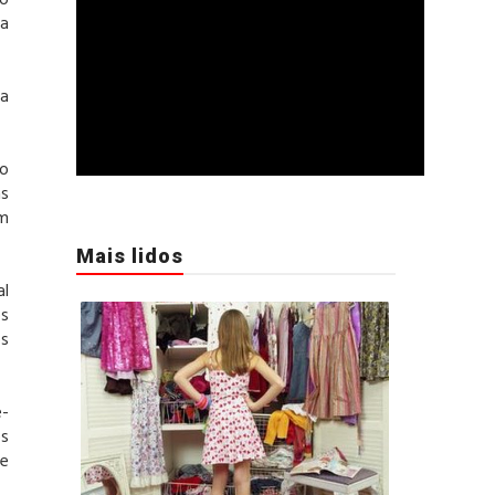
to
ma
ia
ao
as
em
Mais lidos
al
os
os
e-
os
de