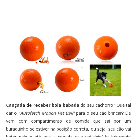
PUBLICAÇÕES
Twitter
Facebook
Google Plus
CONTATOS
Pinterest
Cançada de receber bola babada
do seu cachorro? Que tal
dar o "
Autofetch Motion Pet Ball
" para o seu cão brincar? Ele
vem com compartimento de comida que sai por um
buraquinho se estiver na posição correta, ou seja, seu cão vai
bater nele e até que a comida caia vai deixá-lo brincando