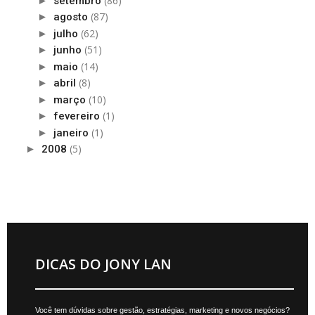
(86)
►
setembro
(87)
►
agosto
(62)
►
julho
(51)
►
junho
(14)
►
maio
(8)
►
abril
(10)
►
março
(1)
►
fevereiro
(1)
►
janeiro
(5)
►
2008
DICAS DO JONY LAN
Você tem dúvidas sobre gestão, estratégias, marketing e novos negócios?