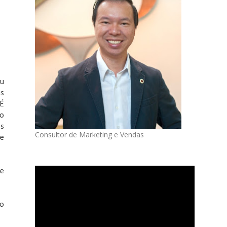
u
s
 É
ão
os
Consultor de Marketing e Vendas
te
de
 o