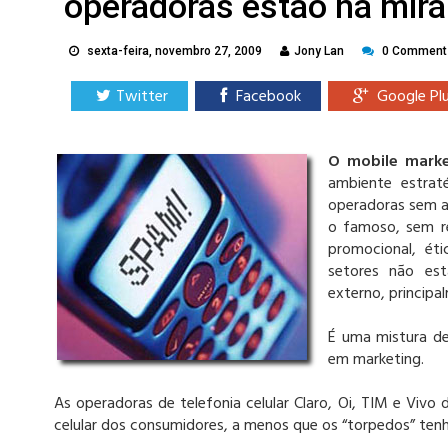
operadoras estão na mira 
sexta-feira, novembro 27, 2009
Jony Lan
0 Comment
Twitter
Facebook
Google Pl
O mobile marke
ambiente estrat
operadoras sem au
o famoso, sem r
promocional, ét
setores não est
externo, principa
É uma mistura de
em marketing.
As operadoras de telefonia celular Claro, Oi, TIM e Vivo
celular dos consumidores, a menos que os “torpedos” tenh