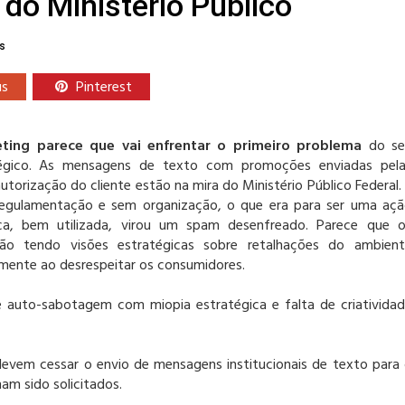
do Ministério Público
s
us
Pinterest
ting parece que vai enfrentar o primeiro problema
do se
égico. As mensagens de texto com promoções enviadas pela
torização do cliente estão na mira do Ministério Público Federal.
egulamentação e sem organização, o que era para ser uma aç
ica, bem utilizada, virou um spam desenfreado. Parece que 
ão tendo visões estratégicas sobre retalhações do ambien
lmente ao desrespeitar os consumidores.
 auto-sabotagem com miopia estratégica e falta de criativida
 devem cessar o envio de mensagens institucionais de texto para
am sido solicitados.