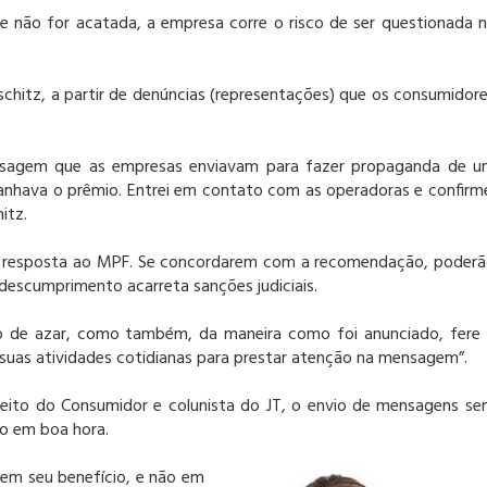
e não for acatada, a empresa corre o risco de ser questionada 
schitz, a partir de denúncias (representações) que os consumidor
sagem que as empresas enviavam para fazer propaganda de 
 ganhava o prêmio. Entrei em contato com as operadoras e confirm
itz.
a resposta ao MPF. Se concordarem com a recomendação, poder
escumprimento acarreta sanções judiciais.
go de azar, como também, da maneira como foi anunciado, fere
suas atividades cotidianas para prestar atenção na mensagem”.
reito do Consumidor e colunista do JT, o envio de mensagens s
io em boa hora.
 em seu benefício, e não em