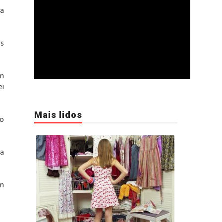
na
es
um
ei
Mais lidos
ão
 a
em