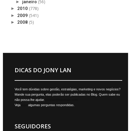
(56)
►
janeiro
(778)
►
2010
(541)
►
2009
(5)
►
2008
DICAS DO JONY LAN
Você tem dúvidas sobre gestão, estratégias, marketing e novos negócios?
Mande sua pergunta, elas poderão ser publicadas no Blog. Quem sabe eu
não possa lhe ajudar.
jonylan@mktmais.com
Veja
aqui
algumas perguntas respondidas.
SEGUIDORES