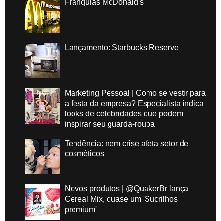
Franquias McDonald's
Lançamento: Starbucks Reserve
Marketing Pessoal | Como se vestir para
a festa da empresa? Especialista indica
looks de celebridades que podem
inspirar seu guarda-roupa
Tendência: nem crise afeta setor de
cosméticos
Novos produtos | @QuakerBr lança
Cereal Mix, quase um 'Sucrilhos
premium'