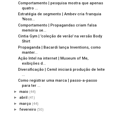
Comportamento | pesquisa mostra que apenas
quatro ...
Estratégia de segmento | Ambev cria franquia
'Noss...
Comportamento | Propagandas criam falsa
memória se...
Cintia Gym | 'coleção de verão' na versão Body
Shirt
Propaganda | Bacardi lança Inventions, como
manter...
Ação Intel na internet | Museum of Me,
exibições d...
Diversificação | Cemil iniciará produção de leite
...
Como registrar uma marca | passo-a-passo
para ter ...
(44)
►
maio
(41)
►
abril
(44)
►
março
(50)
►
fevereiro