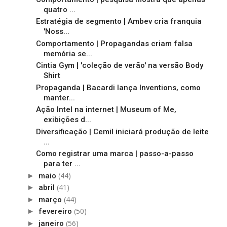
quatro ...
Estratégia de segmento | Ambev cria franquia
'Noss...
Comportamento | Propagandas criam falsa
memória se...
Cintia Gym | 'coleção de verão' na versão Body
Shirt
Propaganda | Bacardi lança Inventions, como
manter...
Ação Intel na internet | Museum of Me,
exibições d...
Diversificação | Cemil iniciará produção de leite
...
Como registrar uma marca | passo-a-passo
para ter ...
(44)
►
maio
(41)
►
abril
(44)
►
março
(50)
►
fevereiro
(56)
►
janeiro