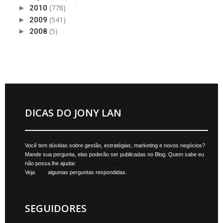
(778)
►
2010
(541)
►
2009
(5)
►
2008
DICAS DO JONY LAN
Você tem dúvidas sobre gestão, estratégias, marketing e novos negócios?
Mande sua pergunta, elas poderão ser publicadas no Blog. Quem sabe eu
não possa lhe ajudar.
jonylan@mktmais.com
Veja
aqui
algumas perguntas respondidas.
SEGUIDORES