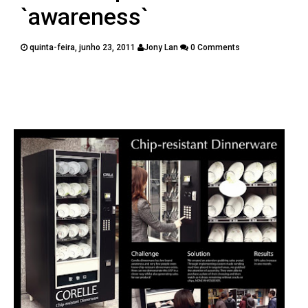
PUBLICAÇÕES
`awareness`
CONTATOS
quinta-feira, junho 23, 2011
Jony Lan
0 Comments
Twitter
Facebook
Google Plus
Pinterest