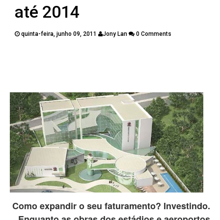
PUBLICAÇÕES
até 2014
CONTATOS
quinta-feira, junho 09, 2011
Jony Lan
0 Comments
Twitter
Facebook
Google Plus
Pinterest
Como expandir o seu faturamento? Investindo.
Enquanto as obras dos estádios e aeroportos