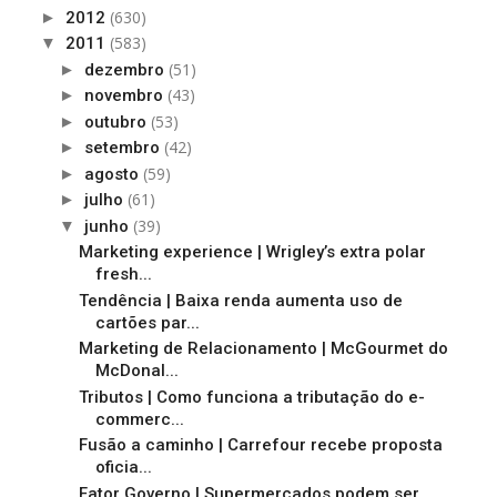
(630)
►
2012
(583)
▼
2011
(51)
►
dezembro
(43)
►
novembro
(53)
►
outubro
(42)
►
setembro
(59)
►
agosto
(61)
►
julho
(39)
▼
junho
Marketing experience | Wrigley’s extra polar
fresh...
Tendência | Baixa renda aumenta uso de
cartões par...
Marketing de Relacionamento | McGourmet do
McDonal...
Tributos | Como funciona a tributação do e-
commerc...
Fusão a caminho | Carrefour recebe proposta
oficia...
Fator Governo | Supermercados podem ser